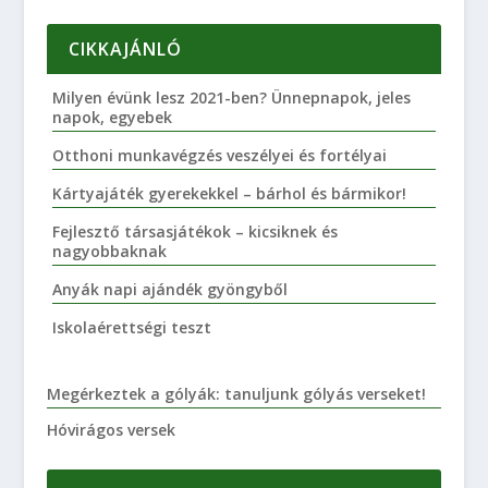
CIKKAJÁNLÓ
Milyen évünk lesz 2021-ben? Ünnepnapok, jeles
napok, egyebek
Otthoni munkavégzés veszélyei és fortélyai
Kártyajáték gyerekekkel – bárhol és bármikor!
Fejlesztő társasjátékok – kicsiknek és
nagyobbaknak
Anyák napi ajándék gyöngyből
Iskolaérettségi teszt
Megérkeztek a gólyák: tanuljunk gólyás verseket!
Hóvirágos versek