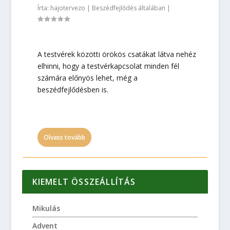
Írta:
hajotervezo
|
Beszédfejlődés általában
|
A testvérek közötti örökös csatákat látva nehéz
elhinni, hogy a testvérkapcsolat minden fél
számára előnyös lehet, még a
beszédfejlődésben is.
Olvass tovább
KIEMELT ÖSSZEÁLLÍTÁS
Mikulás
Advent