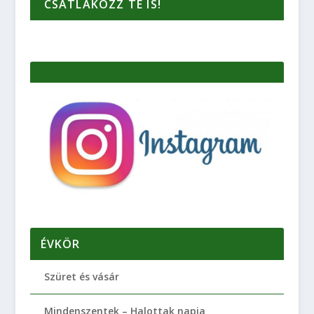
CSATLAKOZZ TE IS!
ÉVKÖR
Szüret és vásár
Mindenszentek – Halottak napja