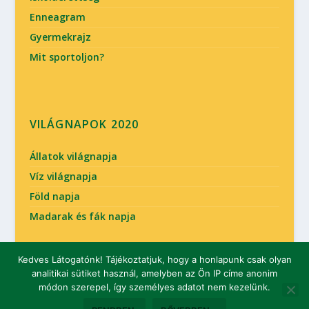
Enneagram
Gyermekrajz
Mit sportoljon?
VILÁGNAPOK 2020
Állatok világnapja
Víz világnapja
Föld napja
Madarak és fák napja
Kedves Látogatónk! Tájékoztatjuk, hogy a honlapunk csak olyan
analitikai sütiket használ, amelyben az Ön IP címe anonim
Tervezte:
| Üzemeltető:
Elegant Themes
WordPress
módon szerepel, így személyes adatot nem kezelünk.
Óvodai élet
Óvodás gyermek
Évkör
Óvodalánc