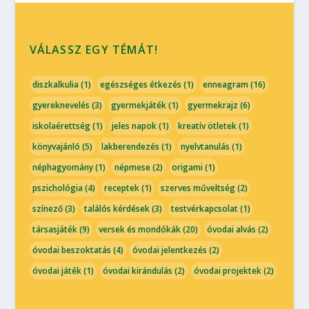
VÁLASSZ EGY TÉMÁT!
diszkalkulia
(1)
egészséges étkezés
(1)
enneagram
(16)
gyereknevelés
(3)
gyermekjáték
(1)
gyermekrajz
(6)
iskolaérettség
(1)
jeles napok
(1)
kreatív ötletek
(1)
könyvajánló
(5)
lakberendezés
(1)
nyelvtanulás
(1)
néphagyomány
(1)
népmese
(2)
origami
(1)
pszichológia
(4)
receptek
(1)
szerves műveltség
(2)
színező
(3)
találós kérdések
(3)
testvérkapcsolat
(1)
társasjáték
(9)
versek és mondókák
(20)
óvodai alvás
(2)
óvodai beszoktatás
(4)
óvodai jelentkezés
(2)
óvodai játék
(1)
óvodai kirándulás
(2)
óvodai projektek
(2)