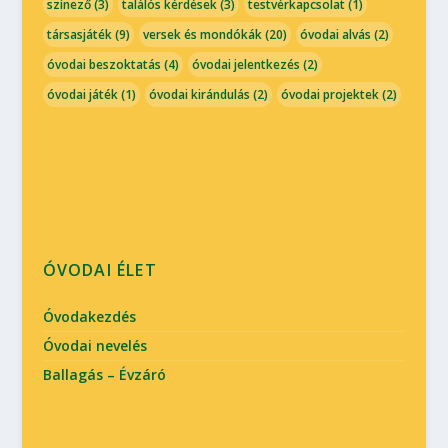
színező
(3)
találós kérdések
(3)
testvérkapcsolat
(1)
társasjáték
(9)
versek és mondókák
(20)
óvodai alvás
(2)
óvodai beszoktatás
(4)
óvodai jelentkezés
(2)
óvodai játék
(1)
óvodai kirándulás
(2)
óvodai projektek
(2)
ÓVODAI ÉLET
Óvodakezdés
Óvodai nevelés
Ballagás – Évzáró