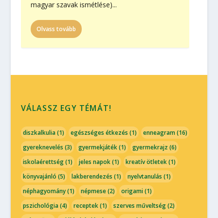
magyar szavak ismétlése)...
Olvass tovább
VÁLASSZ EGY TÉMÁT!
diszkalkulia
(1)
egészséges étkezés
(1)
enneagram
(16)
gyereknevelés
(3)
gyermekjáték
(1)
gyermekrajz
(6)
iskolaérettség
(1)
jeles napok
(1)
kreatív ötletek
(1)
könyvajánló
(5)
lakberendezés
(1)
nyelvtanulás
(1)
néphagyomány
(1)
népmese
(2)
origami
(1)
pszichológia
(4)
receptek
(1)
szerves műveltség
(2)