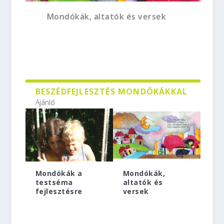
A testséma kialakulása és hatása a
Testvérkapcsolat és beszédfejlődés
Mondókák, altatók és versek
beszédfejlődésr...
BESZÉDFEJLESZTÉS MONDÓKÁKKAL
Ajánló
Mondókák a
Mondókák,
testséma
altatók és
fejlesztésre
versek