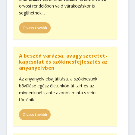
orvosi rendelőben való várakozáskor is
segíthetnek…
Olvass tovább
A beszéd varázsa, avagy szeretet-
kapcsolat és szókincsfejlesztés az
anyanyelvben
Az anyanyelv elsajátítása, a szókin­csünk
bővülése egész életünkön át tart és az
mindenkinél szinte azonos minta szerint
történik.
Olvass tovább