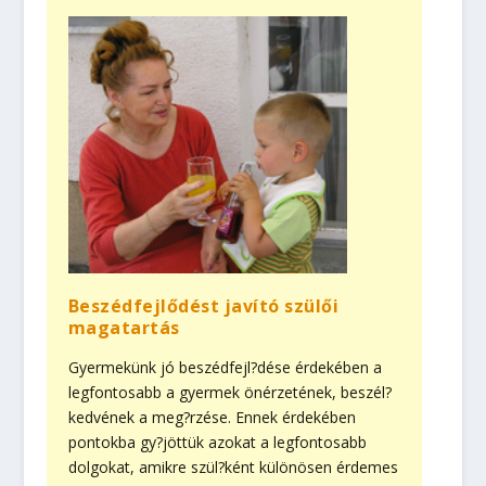
Beszédfejlődést javító szülői
magatartás
Gyermekünk jó beszéd­fej­l?­dé­se érdekében a
legfontosabb a gyermek önérzetének, beszél?
kedvének a meg?rzése. Ennek érdekében
pontokba gy?jöttük azokat a legfontosabb
dolgokat, amikre szül?ként különösen érdemes