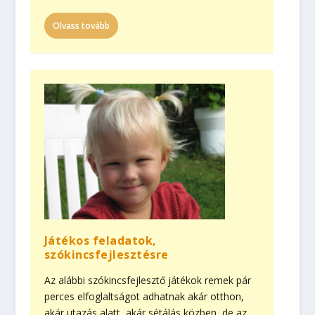
Olvass tovább
Játékos feladatok,
szókincsfejlesztésre
Az alábbi szókincsfejlesztő játékok remek pár
perces elfoglaltságot adhatnak akár otthon,
akár utazás alatt, akár sétálás közben, de az