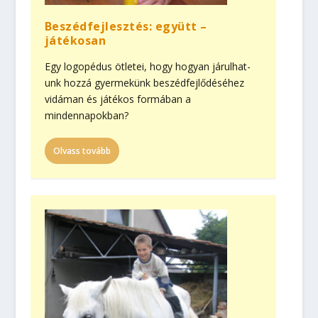
Beszédfejlesztés: együtt –
játékosan
Egy logopédus ötletei, hogy hogyan járul­hat­
unk hozzá gyermekünk beszéd­fejlődéséhez
vidáman és játékos formában a
mindennapokban?
Olvass tovább