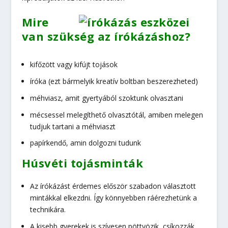
Mire
van szükség az írókázáshoz?
kifőzött vagy kifújt tojások
íróka (ezt bármelyik kreatív boltban beszerezheted)
méhviasz, amit gyertyából szoktunk olvasztani
mécsessel melegíthető olvasztótál, amiben melegen
tudjuk tartani a méhviaszt
papírkendő, amin dolgozni tudunk
Húsvéti tojásminták
Az írókázást érdemes először szabadon választott
mintákkal elkezdni. Így könnyebben ráérezhetünk a
technikára.
A kisebb gyerekek is szívesen pöttyözik, csíkozzák