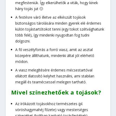
megfesteniük. Így elkerülhetők a viták, hogy kinek
hány tojás jut 🙂
A festésre váró illetve az elkészült tojások
biztonságos tárolására minden gyerek elé érdemes
külön tojástartótokot tenni (egy tokot szétvághatunk
több felé), így mindenki nyugodtan fog tudni
dolgozni.
A fő veszélyforrás a forró viasz, amit az asztal
közepére állíthatunk, mindenki által jól elérhető
módon.
A viasz melegítésére érdemes mécsestartóval
ellátott illatosító kelyhet használni, ami stabilan
megáll és teamécsessel melegen tartható.
Mivel színezhetőek a tojások?
Az írókázott tojásokhoz természetes (pl.
vöröshagymahéj főzete) vagy mesterséges
színezéket (boltban kapható tojásfestékek)