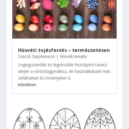
Húsvéti tojásfestés – természetesen
Szerző:
hajotervezo
|
Húsvéti kreatív
Legegyszerűbb és legolcsóbb hozzájutni tavasz
idején a vöröshagymához, de használhatunk más
zöldéseket és növényeket is.
bővebben