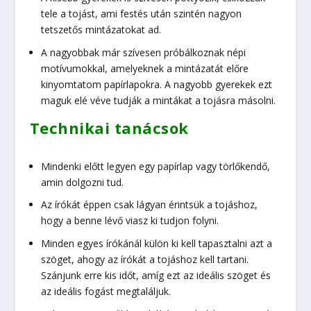
tele a tojást, ami festés után szintén nagyon
tetszetős mintázatokat ad.
A nagyobbak már szívesen próbálkoznak népi
motívumokkal, amelyeknek a mintázatát előre
kinyomtatom papírlapokra. A nagyobb gyerekek ezt
maguk elé véve tudják a mintákat a tojásra másolni.
Technikai tanácsok
Mindenki előtt legyen egy papírlap vagy törlőkendő,
amin dolgozni tud.
Az írókát éppen csak lágyan érintsük a tojáshoz,
hogy a benne lévő viasz ki tudjon folyni.
Minden egyes írókánál külön ki kell tapasztalni azt a
szöget, ahogy az írókát a tojáshoz kell tartani.
Szánjunk erre kis időt, amíg ezt az ideális szöget és
az ideális fogást megtaláljuk.