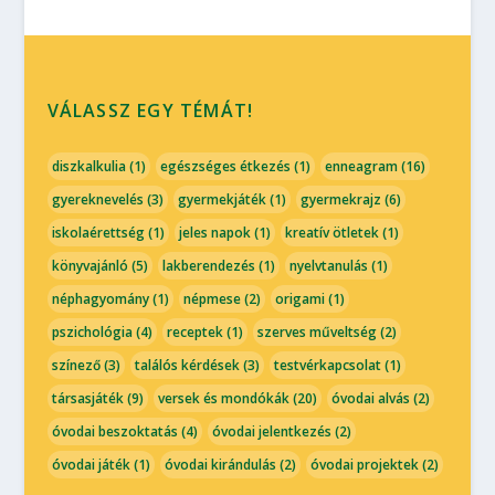
VÁLASSZ EGY TÉMÁT!
diszkalkulia
(1)
egészséges étkezés
(1)
enneagram
(16)
gyereknevelés
(3)
gyermekjáték
(1)
gyermekrajz
(6)
iskolaérettség
(1)
jeles napok
(1)
kreatív ötletek
(1)
könyvajánló
(5)
lakberendezés
(1)
nyelvtanulás
(1)
néphagyomány
(1)
népmese
(2)
origami
(1)
pszichológia
(4)
receptek
(1)
szerves műveltség
(2)
színező
(3)
találós kérdések
(3)
testvérkapcsolat
(1)
társasjáték
(9)
versek és mondókák
(20)
óvodai alvás
(2)
óvodai beszoktatás
(4)
óvodai jelentkezés
(2)
óvodai játék
(1)
óvodai kirándulás
(2)
óvodai projektek
(2)