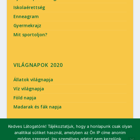
Iskolaérettség
Enneagram
Gyermekrajz
Mit sportoljon?
VILÁGNAPOK 2020
Állatok világnapja
Víz világnapja
Föld napja
Madarak és fák napja
Kedves Látogatónk! Tájékoztatjuk, hogy a honlapunk csak olyan
analitikai sütiket használ, amelyben az Ön IP címe anonim
Tervezte:
| Üzemeltető:
Elegant Themes
WordPress
módon szerepel, így személyes adatot nem kezelünk.