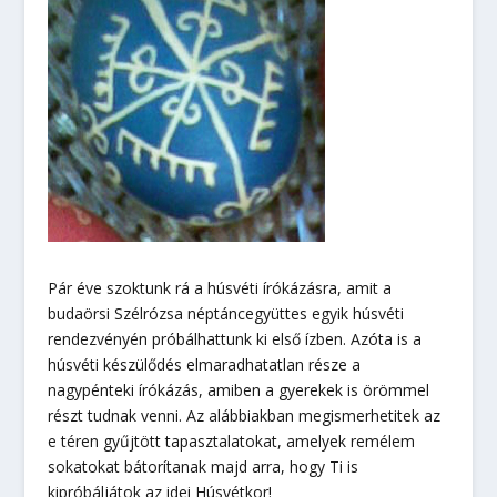
Pár éve szoktunk rá a húsvéti írókázásra, amit a
budaörsi Szélrózsa néptáncegyüttes egyik húsvéti
rendezvényén próbálhattunk ki első ízben. Azóta is a
húsvéti készülődés elmaradhatatlan része a
nagypénteki írókázás, amiben a gyerekek is örömmel
részt tudnak venni. Az alábbiakban megismerhetitek az
e téren gyűjtött tapasztalatokat, amelyek remélem
sokatokat bátorítanak majd arra, hogy Ti is
kipróbáljátok az idei Húsvétkor!