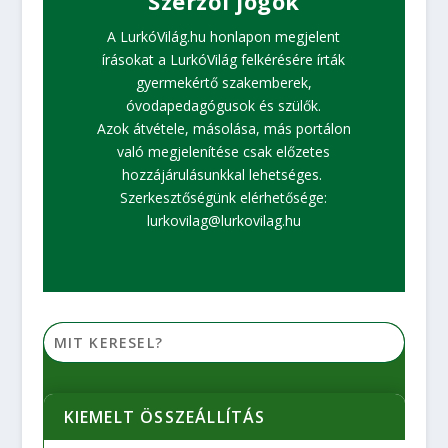
Szerzői jogok
A LurkóVilág.hu honlapon megjelent
írásokat a LurkóVilág felkérésére írták
gyermekértő szakemberek,
óvodapedagógusok és szülők.
Azok átvétele, másolása, más portálon
való megjelenítése csak előzetes
hozzájárulásunkkal lehetséges.
Szerkesztőségünk elérhetősége:
lurkovilag@lurkovilag.hu
KIEMELT ÖSSZEÁLLÍTÁS