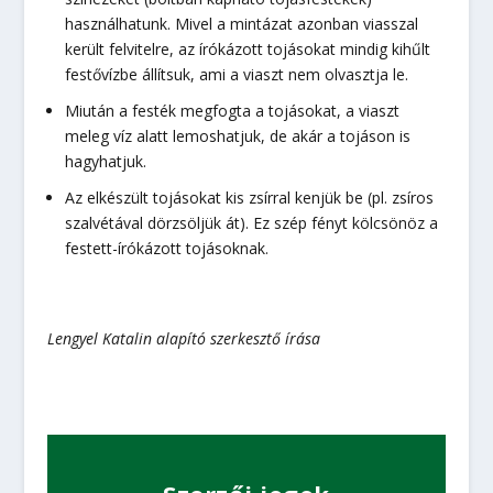
használhatunk. Mivel a mintázat azonban viasszal
került felvitelre, az írókázott tojásokat mindig kihűlt
festővízbe állítsuk, ami a viaszt nem olvasztja le.
Miután a festék megfogta a tojásokat, a viaszt
meleg víz alatt lemoshatjuk, de akár a tojáson is
hagyhatjuk.
Az elkészült tojásokat kis zsírral kenjük be (pl. zsíros
szalvétával dörzsöljük át). Ez szép fényt kölcsönöz a
festett-írókázott tojásoknak.
Lengyel Katalin alapító szerkesztő írása