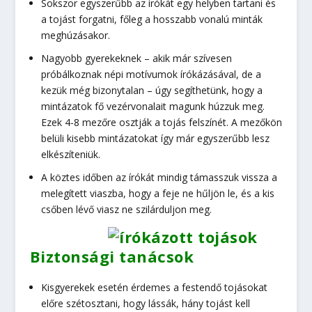
Sokszor egyszerűbb az írókát egy helyben tartani és
a tojást forgatni, főleg a hosszabb vonalú minták
meghúzásakor.
Nagyobb gyerekeknek – akik már szívesen
próbálkoznak népi motívumok írókázásával, de a
kezük még bizonytalan – úgy segíthetünk, hogy a
mintázatok fő vezérvonalait magunk húzzuk meg.
Ezek 4-8 mezőre osztják a tojás felszínét. A mezőkön
belüli kisebb mintázatokat így már egyszerűbb lesz
elkészíteniük.
A köztes időben az írókát mindig támasszuk vissza a
melegített viaszba, hogy a feje ne hűljön le, és a kis
csőben lévő viasz ne szilárduljon meg.
Biztonsági tanácsok
Kisgyerekek esetén érdemes a festendő tojásokat
előre szétosztani, hogy lássák, hány tojást kell