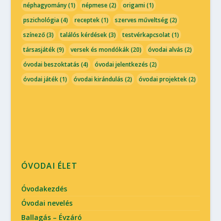
néphagyomány
(1)
népmese
(2)
origami
(1)
pszichológia
(4)
receptek
(1)
szerves műveltség
(2)
színező
(3)
találós kérdések
(3)
testvérkapcsolat
(1)
társasjáték
(9)
versek és mondókák
(20)
óvodai alvás
(2)
óvodai beszoktatás
(4)
óvodai jelentkezés
(2)
óvodai játék
(1)
óvodai kirándulás
(2)
óvodai projektek
(2)
ÓVODAI ÉLET
Óvodakezdés
Óvodai nevelés
Ballagás – Évzáró