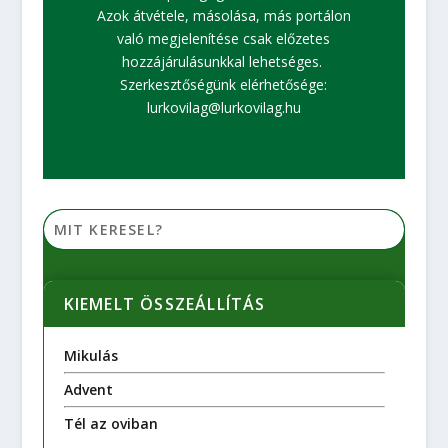
Azok átvétele, másolása, más portálon
való megjelenítése csak előzetes
hozzájárulásunkkal lehetséges.
Szerkesztőségünk elérhetősége:
lurkovilag@lurkovilag.hu
KIEMELT ÖSSZEÁLLÍTÁS
Mikulás
Advent
Tél az oviban