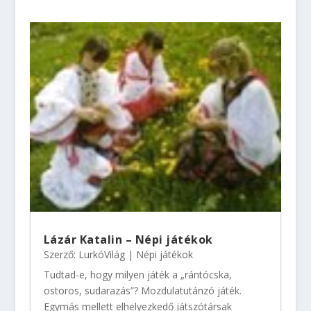
Lázár Katalin – Népi játékok
Szerző:
LurkóVilág
|
Népi játékok
Tudtad-e, hogy milyen játék a „rántócska,
ostoros, sudarazás”? Mozdulatutánzó játék.
Egymás mellett elhelyezkedő játszótársak