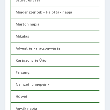
Szüret és vásár
Mindenszentek – Halottak napja
Márton napja
Mikulás
Advent és karácsonyvárás
Karácsony és Újév
Farsang
Nemzeti ünnepeink
Húsvét
Anyák napja