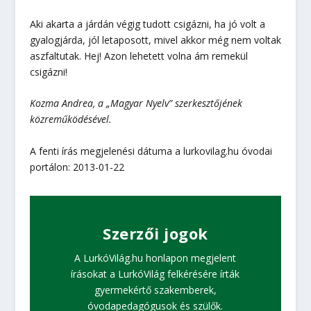
Aki akarta a járdán végig tudott csigázni, ha jó volt a
gyalogjárda, jól letaposott, mivel akkor még nem voltak
aszfaltutak. Hej! Azon lehetett volna ám remekül
csigázni!
Kozma Andrea, a „Magyar Nyelv” szerkesztőjének
közreműködésével.
A fenti írás megjelenési dátuma a lurkovilag.hu óvodai
portálon: 2013-01-22
Szerzői jogok
A LurkóVilág.hu honlapon megjelent
írásokat a LurkóVilág felkérésére írták
gyermekértő szakemberek,
óvodapedagógusok és szülők.