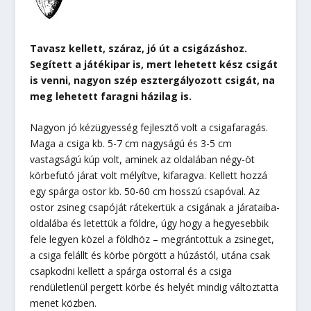
Tavasz kellett, száraz, jó út a csigázáshoz.
Segített a játékipar is, mert lehetett kész csigát
is venni, nagyon szép esztergályozott csigát, na
meg lehetett faragni házilag is.
Nagyon jó kézügyesség fejlesztő volt a csigafaragás.
Maga a csiga kb. 5-7 cm nagyságú és 3-5 cm
vastagságú kúp volt, aminek az oldalában négy-öt
körbefutó járat volt mélyítve, kifaragva. Kellett hozzá
egy spárga ostor kb. 50-60 cm hosszú csapóval. Az
ostor zsineg csapóját rátekertük a csigának a járataiba-
oldalába és letettük a földre, úgy hogy a hegyesebbik
fele legyen közel a földhöz – megrántottuk a zsineget,
a csiga felállt és körbe pörgött a húzástól, utána csak
csapkodni kellett a spárga ostorral és a csiga
rendületlenül pergett körbe és helyét mindig változtatta
menet közben.