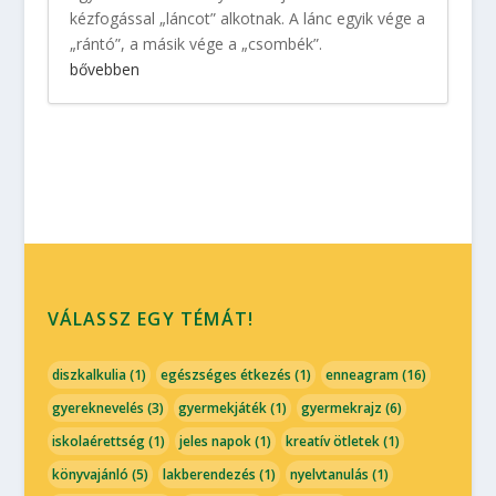
kézfogással „láncot” alkotnak. A lánc egyik vége a
„rántó”, a másik vége a „csombék”.
bővebben
VÁLASSZ EGY TÉMÁT!
diszkalkulia
(1)
egészséges étkezés
(1)
enneagram
(16)
gyereknevelés
(3)
gyermekjáték
(1)
gyermekrajz
(6)
iskolaérettség
(1)
jeles napok
(1)
kreatív ötletek
(1)
könyvajánló
(5)
lakberendezés
(1)
nyelvtanulás
(1)