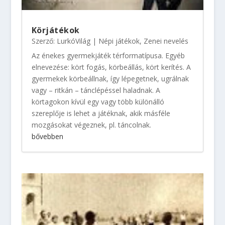
Körjátékok
Szerző:
LurkóVilág
|
Népi játékok
,
Zenei nevelés
Az énekes gyermekjáték térformatípusa. Egyéb
elnevezése: kört fogás, körbeállás, kört kerítés. A
gyermekek körbeállnak, így lépegetnek, ugrálnak
vagy – ritkán – tánclépéssel haladnak. A
körtagokon kívül egy vagy több különálló
szereplője is lehet a játéknak, akik másféle
mozgásokat végeznek, pl. táncolnak.
bővebben