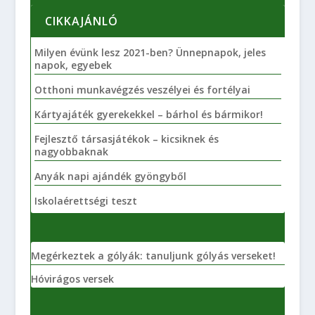
CIKKAJÁNLÓ
Milyen évünk lesz 2021-ben? Ünnepnapok, jeles
napok, egyebek
Otthoni munkavégzés veszélyei és fortélyai
Kártyajáték gyerekekkel – bárhol és bármikor!
Fejlesztő társasjátékok – kicsiknek és
nagyobbaknak
Anyák napi ajándék gyöngyből
Iskolaérettségi teszt
Megérkeztek a gólyák: tanuljunk gólyás verseket!
Hóvirágos versek