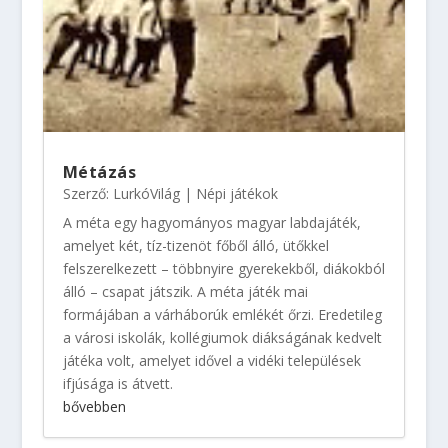
Métázás
Szerző:
LurkóVilág
|
Népi játékok
A méta egy hagyományos magyar labdajáték,
amelyet két, tíz-tizenöt főből álló, ütőkkel
felszerelkezett – többnyire gyerekekből, diákokból
álló – csapat játszik. A méta játék mai
formájában a várháborúk emlékét őrzi. Eredetileg
a városi iskolák, kollégiumok diákságának kedvelt
játéka volt, amelyet idővel a vidéki települések
ifjúsága is átvett.
bővebben