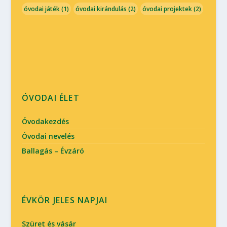
óvodai játék
(1)
óvodai kirándulás
(2)
óvodai projektek
(2)
ÓVODAI ÉLET
Óvodakezdés
Óvodai nevelés
Ballagás – Évzáró
ÉVKÖR JELES NAPJAI
Szüret és vásár