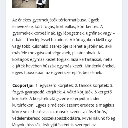
Az énekes gyermekjáték térformatípusa. Egyéb
elnevezése: kört fogás, körbeállás, kört kerítés. A
gyermekek körbeállnak, így lépegetnek, ugrálnak vagy –
ritkán – tánclépéssel haladnak. A körtagokon kívül egy
vagy több különálló szereplője is lehet a játéknak, akik
másféle mozgásokat végeznek, pl. táncolnak. A
körtagok egymás kezét fogják, laza kartartással, néha
a játék hevében húzzák egymás kezét. Mindenki énekel,
egyes típusokban az egyéni szereplők beszélnek.
Csoportjai
: 1. egyszerű körjáték; 2. táncos körjáték; 3.
fogyó-gyarapodó körjáték; 4. váltó körjáték; 5.kergető
körjáték. A körjáték világszerte elterjedt minden
kultúrfokon. Egyes elméletek szerint eredete a mágikus
körre vezethető vissza, mások szerint az ösztönös,
védelemkereső összekapaszkodásra. Mivel nálunk főleg
lányok játsszák, leányjátékként is szerepel az