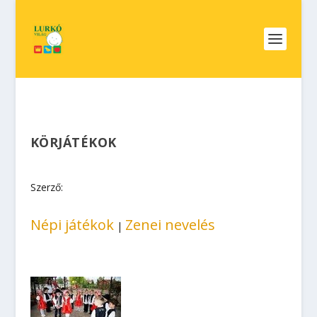
KÖRJÁTÉKOK
Szerző:
Népi játékok
Zenei nevelés
|