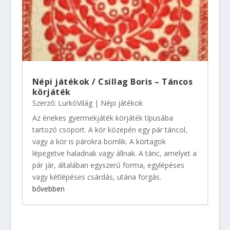
Népi játékok / Csillag Boris – Táncos
körjáték
Szerző:
LurkóVilág
|
Népi játékok
Az énekes gyermekjáték körjáték típusába
tartozó csoport. A kör közepén egy pár táncol,
vagy a kör is párokra bomlik. A körtagok
lépegetve haladnak vagy állnak. A tánc, amelyet a
pár jár, általában egyszerű forma, egylépéses
vagy kétlépéses csárdás, utána forgás.
bővebben