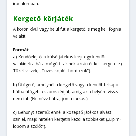
irodalomban.
Kergető körjáték
A körön kívül vagy belül fut a kergető, s meg kell fognia
valakit.
Formái
:
a) Kendőelejtő: a külső játékos leejt egy kendõt
valakinek a háta mögött, akinek aztán őt kell kergetnie (
Tüzet viszek, „Tüzes koplót hordozok”).
b) Ütögető, amelynél a kergető vagy a kendőt felkapó
hátba ütögeti a szomszédját, amíg az a helyére vissza
nem fut. (Ne nézz hátra, jön a farkas.)
c) Behunyt szemű: ennél a középső játékos alvást
színlel, majd hirtelen kergetni kezdi a többieket („Lipim-
lopom a szőlőt”).