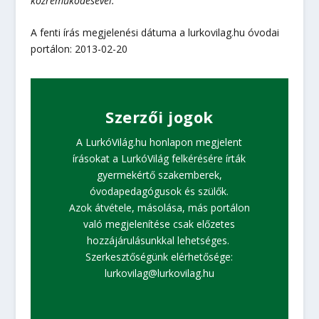
közreműködésével.
A fenti írás megjelenési dátuma a lurkovilag.hu óvodai
portálon: 2013-02-20
Szerzői jogok
A LurkóVilág.hu honlapon megjelent
írásokat a LurkóVilág felkérésére írták
gyermekértő szakemberek,
óvodapedagógusok és szülők.
Azok átvétele, másolása, más portálon
való megjelenítése csak előzetes
hozzájárulásunkkal lehetséges.
Szerkesztőségünk elérhetősége:
lurkovilag@lurkovilag.hu