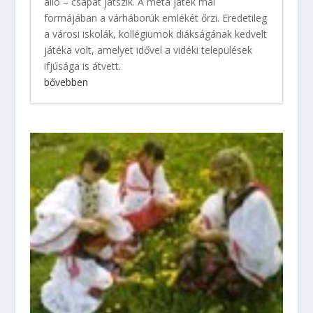
álló – csapat játszik. A méta játék mai
formájában a várháborúk emlékét őrzi. Eredetileg
a városi iskolák, kollégiumok diákságának kedvelt
játéka volt, amelyet idővel a vidéki települések
ifjúsága is átvett.
bővebben