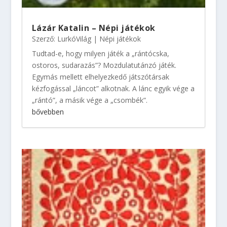
Lázár Katalin – Népi játékok
Szerző:
LurkóVilág
|
Népi játékok
Tudtad-e, hogy milyen játék a „rántócska,
ostoros, sudarazás”? Mozdulatutánzó játék.
Egymás mellett elhelyezkedő játszótársak
kézfogással „láncot” alkotnak. A lánc egyik vége a
„rántó”, a másik vége a „csombék”.
bővebben