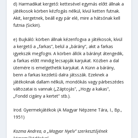
d) Harmadikat kergető: kettesével egymás előtt állnak a
játékosok körben kézfogás nélkül, kívül ketten futnak.
Akit, kergetnek, beáll egy pár elé, mire a hátsónak kell
futnia (Sickiri).
e) Bujkáló: körben állnak kézenfogva a játékosok, kívül
a kergető a „farkas”, belül a „bárány”, akit a farkas
igyekszik megfogni. A körben állók a bárányt átengedik,
a farkas előtt mindig lecsapják karjukat. Közben a dal
ütemére is emelgethetik karjukat. A Künn a bárány,
benn a farkas kezdetû dalra játsszák. Ezeknek a
játékoknak dallam nélküli, mondókás vagy párbeszédes
változatai is vannak („Záptojás”, „Hogy a kakas”,
„Fondd cigány a kertet” stb.).
Irod. Gyermekjátékok (A Magyar Népzene Tára, I., Bp.,
1951)
Kozma Andrea, a „Magyar Nyelv” szerkesztőjének