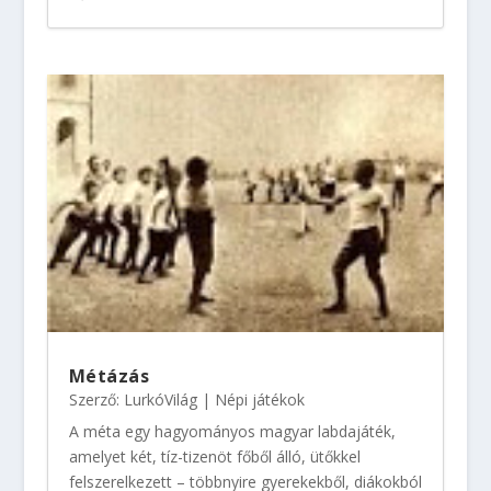
Métázás
Szerző:
LurkóVilág
|
Népi játékok
A méta egy hagyományos magyar labdajáték,
amelyet két, tíz-tizenöt főből álló, ütőkkel
felszerelkezett – többnyire gyerekekből, diákokból