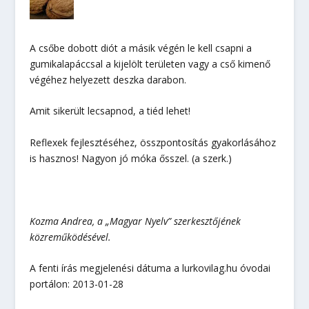
A csőbe dobott diót a másik végén le kell csapni a
gumikalapáccsal a kijelölt területen vagy a cső kimenő
végéhez helyezett deszka darabon.
Amit sikerült lecsapnod, a tiéd lehet!
Reflexek fejlesztéséhez, összpontosítás gyakorlásához
is hasznos! Nagyon jó móka ősszel. (a szerk.)
Kozma Andrea, a „Magyar Nyelv” szerkesztőjének
közreműködésével.
A fenti írás megjelenési dátuma a lurkovilag.hu óvodai
portálon: 2013-01-28