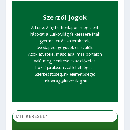
Szerzői jogok
A LurkóVilág.hu honlapon megjelent
írásokat a LurkóVilág felkérésére írták
gyermekértő szakemberek,
óvodapedagógusok és szülők.
Azok átvétele, másolása, más portálon
való megjelenítése csak előzetes
hozzájárulásunkkal lehetséges.
Szerkesztőségünk elérhetősége:
lurkovilag@lurkovilag.hu