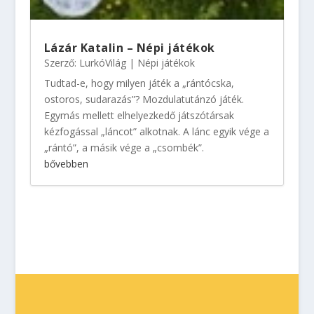
Lázár Katalin – Népi játékok
Szerző:
LurkóVilág
|
Népi játékok
Tudtad-e, hogy milyen játék a „rántócska,
ostoros, sudarazás”? Mozdulatutánzó játék.
Egymás mellett elhelyezkedő játszótársak
kézfogással „láncot” alkotnak. A lánc egyik vége a
„rántó”, a másik vége a „csombék”.
bővebben