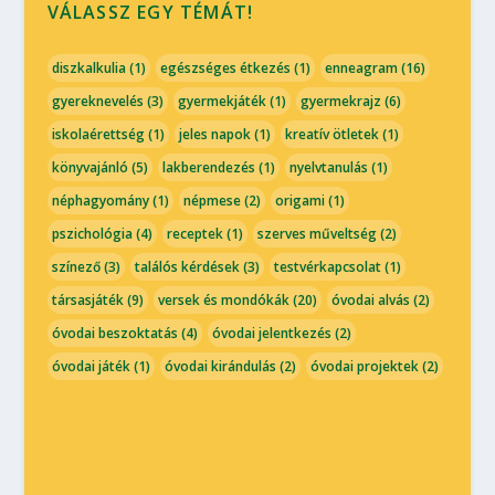
VÁLASSZ EGY TÉMÁT!
diszkalkulia
(1)
egészséges étkezés
(1)
enneagram
(16)
gyereknevelés
(3)
gyermekjáték
(1)
gyermekrajz
(6)
iskolaérettség
(1)
jeles napok
(1)
kreatív ötletek
(1)
könyvajánló
(5)
lakberendezés
(1)
nyelvtanulás
(1)
néphagyomány
(1)
népmese
(2)
origami
(1)
pszichológia
(4)
receptek
(1)
szerves műveltség
(2)
színező
(3)
találós kérdések
(3)
testvérkapcsolat
(1)
társasjáték
(9)
versek és mondókák
(20)
óvodai alvás
(2)
óvodai beszoktatás
(4)
óvodai jelentkezés
(2)
óvodai játék
(1)
óvodai kirándulás
(2)
óvodai projektek
(2)