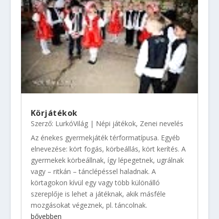
Körjátékok
Szerző:
LurkóVilág
|
Népi játékok
,
Zenei nevelés
Az énekes gyermekjáték térformatípusa. Egyéb
elnevezése: kört fogás, körbeállás, kört kerítés. A
gyermekek körbeállnak, így lépegetnek, ugrálnak
vagy – ritkán – tánclépéssel haladnak. A
körtagokon kívül egy vagy több különálló
szereplője is lehet a játéknak, akik másféle
mozgásokat végeznek, pl. táncolnak.
bővebben