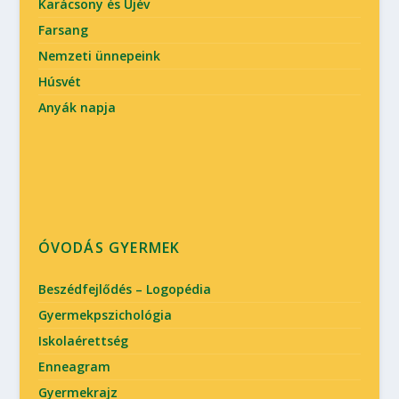
Karácsony és Újév
Farsang
Nemzeti ünnepeink
Húsvét
Anyák napja
ÓVODÁS GYERMEK
Beszédfejlődés – Logopédia
Gyermekpszichológia
Iskolaérettség
Enneagram
Gyermekrajz