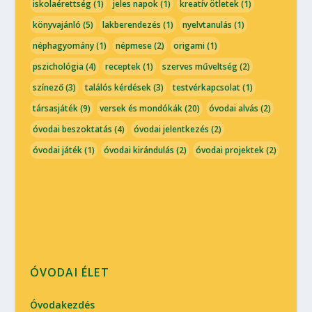
iskolaérettség
(1)
jeles napok
(1)
kreatív ötletek
(1)
könyvajánló
(5)
lakberendezés
(1)
nyelvtanulás
(1)
néphagyomány
(1)
népmese
(2)
origami
(1)
pszichológia
(4)
receptek
(1)
szerves műveltség
(2)
színező
(3)
találós kérdések
(3)
testvérkapcsolat
(1)
társasjáték
(9)
versek és mondókák
(20)
óvodai alvás
(2)
óvodai beszoktatás
(4)
óvodai jelentkezés
(2)
óvodai játék
(1)
óvodai kirándulás
(2)
óvodai projektek
(2)
ÓVODAI ÉLET
Óvodakezdés