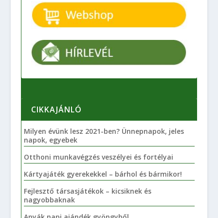
CIKKAJÁNLÓ
Milyen évünk lesz 2021-ben? Ünnepnapok, jeles
napok, egyebek
Otthoni munkavégzés veszélyei és fortélyai
Kártyajáték gyerekekkel – bárhol és bármikor!
Fejlesztő társasjátékok – kicsiknek és
nagyobbaknak
Anyák napi ajándék gyöngyből