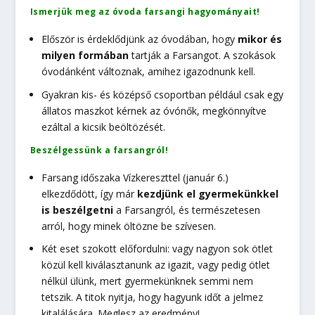
Ismerjük meg az óvoda farsangi hagyományait!
Először is érdeklődjünk az óvodában, hogy
mikor és
milyen formában
tartják a Farsangot. A szokások
óvodánként változnak, amihez igazodnunk kell.
Gyakran kis- és középső csoportban például csak egy
állatos maszkot kérnek az óvónők, megkönnyítve
ezáltal a kicsik beöltözését.
Beszélgessünk a farsangról!
Farsang időszaka Vízkereszttel (január 6.)
elkezdődött, így már
kezdjünk el gyermekünkkel
is beszélgetni
a Farsangról, és természetesen
arról, hogy minek öltözne be szívesen.
Két eset szokott előfordulni: vagy nagyon sok ötlet
közül kell kiválasztanunk az igazit, vagy pedig ötlet
nélkül ülünk, mert gyermekünknek semmi nem
tetszik. A titok nyitja, hogy hagyunk időt a jelmez
kitalálására. Meglesz az eredmény!