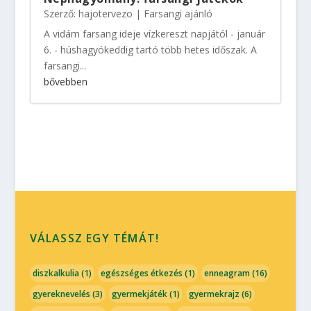
Szerző:
hajotervezo
|
Farsangi ajánló
A vidám farsang ideje vízkereszt napjától - január
6. - húshagyókeddig tartó több hetes időszak. A
farsangi...
bővebben
VÁLASSZ EGY TÉMÁT!
diszkalkulia
(1)
egészséges étkezés
(1)
enneagram
(16)
gyereknevelés
(3)
gyermekjáték
(1)
gyermekrajz
(6)