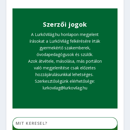
Szerzői jogok
A LurkóVilág.hu honlapon megjelent
írásokat a LurkóVilág felkérésére írták
gyermekértő szakemberek,
óvodapedagógusok és szülők.
Azok átvétele, másolása, más portálon
való megjelenítése csak előzetes
hozzájárulásunkkal lehetséges.
Szerkesztőségünk elérhetősége:
lurkovilag@lurkovilag.hu