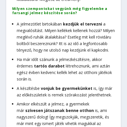
Milyen szempontokat vegyünk még figyelembe a
farsangi jelmez készítése során?
A jelmezötlet birtokában
kezdjük el tervezni
a
megvalósítást. Milyen kellékek kellenek hozzá? Milyen
meglévő ruhák átalakítása? Esetleg mit kell rövidáru
boltból beszereznünk? Itt is az idő a legfontosabb
tényező, hogy ne utolsó nap kezdjünk el kapkodni.
Ha már időt szánunk a jelmezkészítésre, akkor
érdemes
tartós darabot
létrehoznunk, ami aztán
egész évben kedvenc kellék lehet az otthoni játékok
során is.
A készítésbe
vonjuk be gyermekünket
is, így már
az előkészületek is remek szórakozást jelenthetnek.
Amikor elkészült a jelmez, a gyermekek
már
szívesen játszanak benne otthon
is, ami
nagyszerű dolog! Így megszokják, megszeretik, és
már mint egy ismert játék vihetik magukkal az