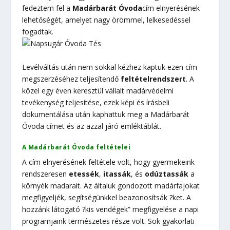
fedeztem fel a
Madárbarát Óvoda
cím elnyerésének
lehetőségét, amelyet nagy örömmel, lelkesedéssel
fogadtak.
Levélváltás után nem sokkal kézhez kaptuk ezen cím
megszerzéséhez teljesítendő
feltételrendszert
. A
közel egy éven keresztül vállalt madárvédelmi
tevékenység teljesítése, ezek képi és írásbeli
dokumentálása után kaphattuk meg a Madárbarát
Óvoda címet és az azzal járó emléktáblát.
A Madárbarát Óvoda feltételei
A cím elnyerésének feltétele volt, hogy gyermekeink
rendszeresen
etessék
,
itassák
, és
odúztassák
a
környék madarait. Az általuk gondozott madárfajokat
megfigyeljék, segítségünkkel beazonosítsák ?ket. A
hozzánk látogató ?kis vendégek” megfigyelése a napi
programjaink természetes része volt. Sok gyakorlati