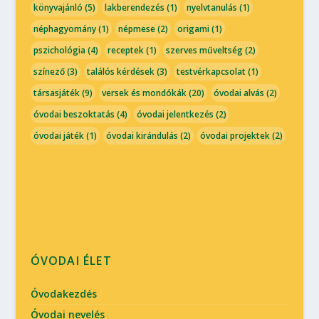
könyvajánló
(5)
lakberendezés
(1)
nyelvtanulás
(1)
néphagyomány
(1)
népmese
(2)
origami
(1)
pszichológia
(4)
receptek
(1)
szerves műveltség
(2)
színező
(3)
találós kérdések
(3)
testvérkapcsolat
(1)
társasjáték
(9)
versek és mondókák
(20)
óvodai alvás
(2)
óvodai beszoktatás
(4)
óvodai jelentkezés
(2)
óvodai játék
(1)
óvodai kirándulás
(2)
óvodai projektek
(2)
ÓVODAI ÉLET
Óvodakezdés
Óvodai nevelés