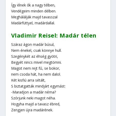
Így élnek ők a nagy télben,
Vendégeim minden délben.
Meghálálják majd tavasszal
Madárfüttyel, madárdallal.
Vladimir Reisel: Madár télen
Száraz ágon madár búsul,
Nem énekel, csak könnye hull.
Szegénykét az éhség gyötri,
Begyét nincs mivel megtömni.
Magot nem rejt fű, se bokor,
nem csoda hát, ha nem dalol.
Két kisfiú arra sétált,
S biztatgatták mindjárt egymást:
-Maradjon a madár néma?
Szórjunk neki magot néha.
Hogyha majd a tavasz ébred,
Zengjen újra madárének.