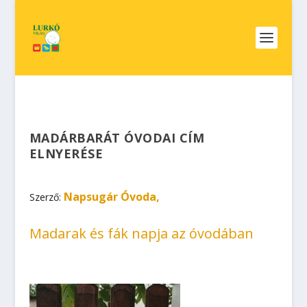
MADÁRBARÁT ÓVODAI CÍM
ELNYERÉSE
Napsugár Óvoda,
Szerző:
Madarak és fák napja az óvodában