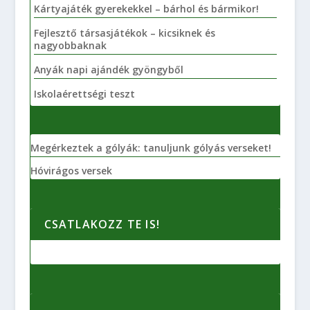
Kártyajáték gyerekekkel – bárhol és bármikor!
Fejlesztő társasjátékok – kicsiknek és
nagyobbaknak
Anyák napi ajándék gyöngyből
Iskolaérettségi teszt
Megérkeztek a gólyák: tanuljunk gólyás verseket!
Hóvirágos versek
CSATLAKOZZ TE IS!