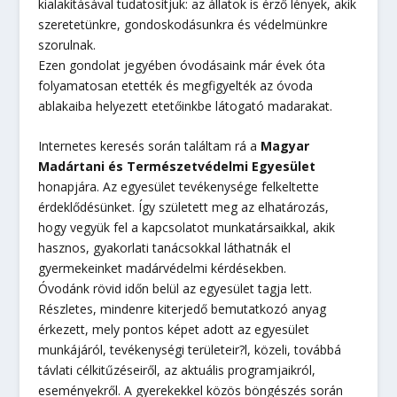
kialakításával tudatosítjuk: az állatok is érző lények, akik
szeretetünkre, gondoskodásunkra és védelmünkre
szorulnak.
Ezen gondolat jegyében óvodásaink már évek óta
folyamatosan etették és megfigyelték az óvoda
ablakaiba helyezett etetőinkbe látogató madarakat.
Internetes keresés során találtam rá a
Magyar
Madártani és Természetvédelmi Egyesület
honapjára. Az egyesület tevékenysége felkeltette
érdeklődésünket. Így született meg az elhatározás,
hogy vegyük fel a kapcsolatot munkatársaikkal, akik
hasznos, gyakorlati tanácsokkal láthatnák el
gyermekeinket madárvédelmi kérdésekben.
Óvodánk rövid időn belül az egyesület tagja lett.
Részletes, mindenre kiterjedő bemutatkozó anyag
érkezett, mely pontos képet adott az egyesület
munkájáról, tevékenységi területeir?l, közeli, továbbá
távlati célkitűzéseiről, az aktuális programjaikról,
eseményekről. A gyerekekkel közös böngészés során