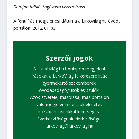
Domján Ildikó, tagóvoda vezető
írása
A fenti írás megjelenési dátuma a lurkovilag.hu óvodai
portálon: 2012-01-03
Szerzői jogok
A LurkóVilág.hu honlapon megjelent
írásokat a LurkóVilág felkérésére írták
gyermekértő szakemberek,
óvodapedagógusok és szülők.
Azok átvétele, másolása, más portálon
való megjelenítése csak előzetes
hozzájárulásunkkal lehetséges.
Szerkesztőségünk elérhetősége:
lurkovilag@lurkovilag.hu