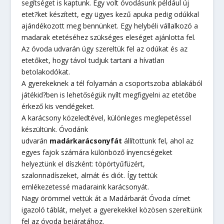
segítséget is kaptunk. Egy volt óvodásunk például új
etet?ket készített, egy ügyes kezű apuka pedig odúkkal
ajándékozott meg bennünket. Egy helybéli vállalkozó a
madarak etetéséhez szükséges eleséget ajánlotta fel.
Az óvoda udvarán úgy szereltük fel az odúkat és az
etetőket, hogy távol tudjuk tartani a hívatlan
betolakodókat.
A gyerekeknek a tél folyamán a csoportszoba ablakából
játékid?ben is lehetőségük nyílt megfigyelni az etetőbe
érkező kis vendégeket.
A karácsony közeledtével, különleges meglepetéssel
készültünk. Óvodánk
udvarán
madárkarácsonyfát
állítottunk fel, ahol az
egyes fajok számára különböző ínyencségeket
helyeztünk el díszként: töpörtyűfüzért,
szalonnadíszeket, almát és diót. Így tettük
emlékezetessé madaraink karácsonyát.
Nagy örömmel vettük át a Madárbarát Óvoda címet
igazoló táblát, melyet a gyerekekkel közösen szereltünk
fel az óvoda bejáratához.