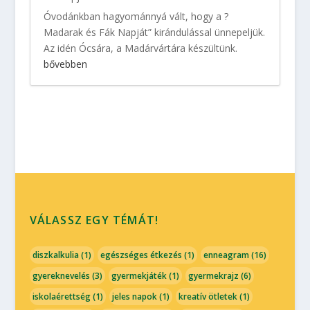
Óvodánkban hagyománnyá vált, hogy a ?
Madarak és Fák Napját” kirándulással ünnepeljük.
Az idén Ócsára, a Madárvártára készültünk.
bővebben
VÁLASSZ EGY TÉMÁT!
diszkalkulia
(1)
egészséges étkezés
(1)
enneagram
(16)
gyereknevelés
(3)
gyermekjáték
(1)
gyermekrajz
(6)
iskolaérettség
(1)
jeles napok
(1)
kreatív ötletek
(1)