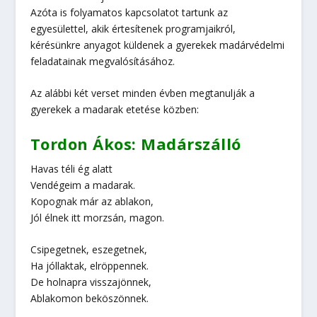
Azóta is folyamatos kapcsolatot tartunk az
egyesülettel, akik értesítenek programjaikról,
kérésünkre anyagot küldenek a gyerekek madárvédelmi
feladatainak megvalósításához.
Az alábbi két verset minden évben megtanulják a
gyerekek a madarak etetése közben:
Tordon Ákos: Madárszálló
Havas téli ég alatt
Vendégeim a madarak.
Kopognak már az ablakon,
Jól élnek itt morzsán, magon.
Csipegetnek, eszegetnek,
Ha jóllaktak, elröppennek.
De holnapra visszajönnek,
Ablakomon beköszönnek.