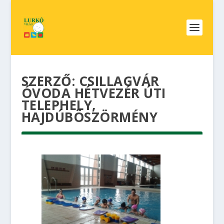
SZERZŐ:
CSILLAGVÁR
ÓVODA HÉTVEZÉR ÚTI
TELEPHELY,
HAJDÚBÖSZÖRMÉNY