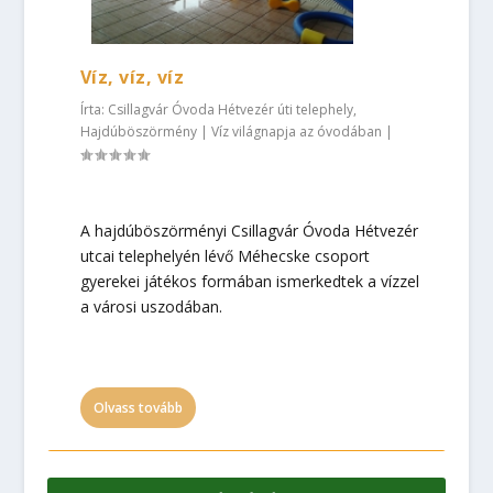
Víz, víz, víz
Írta:
Csillagvár Óvoda Hétvezér úti telephely,
Hajdúböszörmény
|
Víz világnapja az óvodában
|
A hajdúböszörményi Csillagvár Óvoda Hétvezér
utcai telephelyén lévő Méhecske csoport
gyerekei játékos formában ismerkedtek a vízzel
a városi uszodában.
Olvass tovább