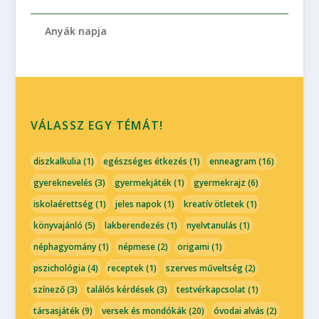
Anyák napja
VÁLASSZ EGY TÉMÁT!
diszkalkulia
(1)
egészséges étkezés
(1)
enneagram
(16)
gyereknevelés
(3)
gyermekjáték
(1)
gyermekrajz
(6)
iskolaérettség
(1)
jeles napok
(1)
kreatív ötletek
(1)
könyvajánló
(5)
lakberendezés
(1)
nyelvtanulás
(1)
néphagyomány
(1)
népmese
(2)
origami
(1)
pszichológia
(4)
receptek
(1)
szerves műveltség
(2)
színező
(3)
találós kérdések
(3)
testvérkapcsolat
(1)
társasjáték
(9)
versek és mondókák
(20)
óvodai alvás
(2)