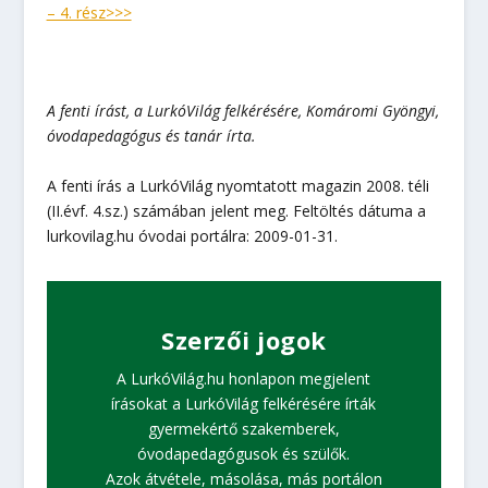
– 4. rész>>>
A fenti írást, a LurkóVilág felkérésére, Komáromi Gyöngyi,
óvodapedagógus és tanár
írta.
A fenti írás a LurkóVilág nyomtatott magazin
2008. téli
(II.évf. 4.sz.) számában
jelent meg. Feltöltés dátuma a
lurkovilag.hu óvodai portálra: 2009-01-31.
Szerzői jogok
A LurkóVilág.hu honlapon megjelent
írásokat a LurkóVilág felkérésére írták
gyermekértő szakemberek,
óvodapedagógusok és szülők.
Azok átvétele, másolása, más portálon