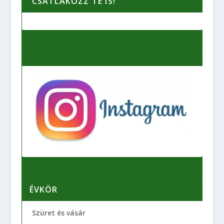
CSATLAKOZZ TE IS!
ÉVKÖR
Szüret és vásár