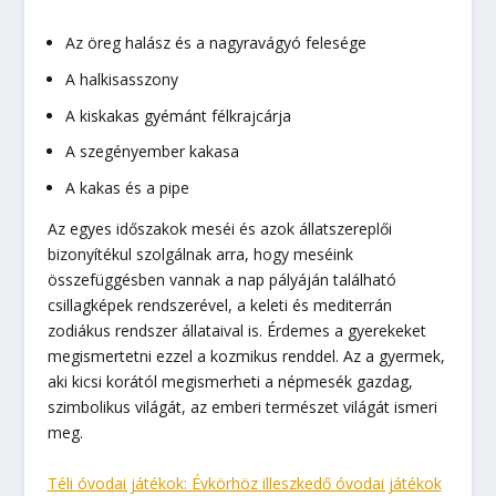
Az öreg halász és a nagyravágyó felesége
A halkisasszony
A kiskakas gyémánt fél­krajcárja
A szegényember kakasa
A kakas és a pipe
Az egyes időszakok meséi és azok állatszereplői
bizonyítékul szolgálnak arra, hogy meséink
összefüggésben vannak a nap pályáján található
csillagképek rendszerével, a keleti és mediterrán
zodiákus rendszer állataival is. Érdemes a gyerekeket
megismertetni ezzel a kozmikus renddel. Az a gyermek,
aki kicsi korától megismerheti a népmesék gazdag,
szimbolikus világát, az emberi természet világát ismeri
meg.
Téli óvodai játékok: Évkörhöz illeszkedő óvodai játékok