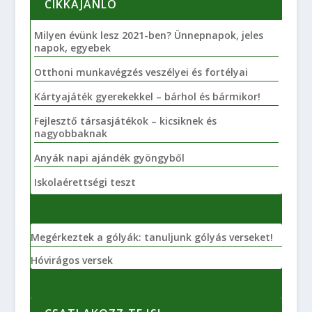
CIKKAJÁNLÓ
Milyen évünk lesz 2021-ben? Ünnepnapok, jeles
napok, egyebek
Otthoni munkavégzés veszélyei és fortélyai
Kártyajáték gyerekekkel – bárhol és bármikor!
Fejlesztő társasjátékok – kicsiknek és
nagyobbaknak
Anyák napi ajándék gyöngyből
Iskolaérettségi teszt
Megérkeztek a gólyák: tanuljunk gólyás verseket!
Hóvirágos versek