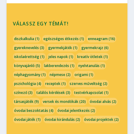
VÁLASSZ EGY TÉMÁT!
diszkalkulia
(1)
egészséges étkezés
(1)
enneagram
(16)
gyereknevelés
(3)
gyermekjáték
(1)
gyermekrajz
(6)
iskolaérettség
(1)
jeles napok
(1)
kreatív ötletek
(1)
könyvajánló
(5)
lakberendezés
(1)
nyelvtanulás
(1)
néphagyomány
(1)
népmese
(2)
origami
(1)
pszichológia
(4)
receptek
(1)
szerves műveltség
(2)
színező
(3)
találós kérdések
(3)
testvérkapcsolat
(1)
társasjáték
(9)
versek és mondókák
(20)
óvodai alvás
(2)
óvodai beszoktatás
(4)
óvodai jelentkezés
(2)
óvodai játék
(1)
óvodai kirándulás
(2)
óvodai projektek
(2)