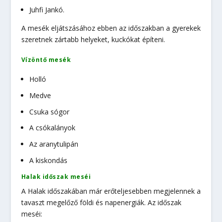
Juhfi Jankó.
A mesék eljátszásá­hoz ebben az időszakban a gyerekek
szeretnek zár­tabb helyeket, kuckókat építeni.
Vízöntő mesék
Holló
Medve
Csuka sógor
A csókalányok
Az aranytulipán
A kiskondás
Halak időszak meséi
A Halak időszakában már erőteljeseb­ben megjelennek a
tavaszt megelőző földi és napenergiák. Az időszak
meséi: