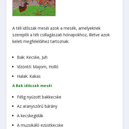
A téli időszak meséi azok a mesék, amelyeknek
szereplői a téli csillagászati hónapokhoz, illetve azok
keleti megfelelőihez tartoznak:
Bak: Kecske, Juh
Vízöntő: Majom, Holló
Halak: Kakas
A Bak időszak meséi
Félig nyúzott bakkecske
Az aranyszőrű bárány
A kecskegidák
A muzsikáló ezüstkecs­ke