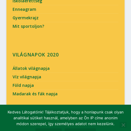
Iskolaérettség
Enneagram
Gyermekrajz
Mit sportoljon?
VILÁGNAPOK 2020
Állatok világnapja
Víz világnapja
Föld napja
Madarak és fák napja
Kedves Látogatónk! Tájékoztatjuk, hogy a honlapunk csak olyan
analitikai sütiket használ, amelyben az Ön IP címe anonim
Tervezte:
| Üzemeltető:
Elegant Themes
WordPress
módon szerepel, így személyes adatot nem kezelünk.