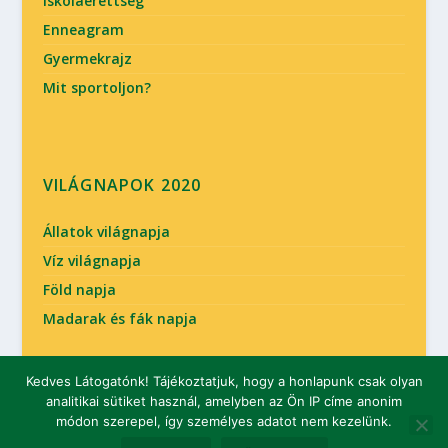
Iskolaérettség
Enneagram
Gyermekrajz
Mit sportoljon?
VILÁGNAPOK 2020
Állatok világnapja
Víz világnapja
Föld napja
Madarak és fák napja
Kedves Látogatónk! Tájékoztatjuk, hogy a honlapunk csak olyan
analitikai sütiket használ, amelyben az Ön IP címe anonim
Tervezte:
| Üzemeltető:
Elegant Themes
WordPress
módon szerepel, így személyes adatot nem kezelünk.