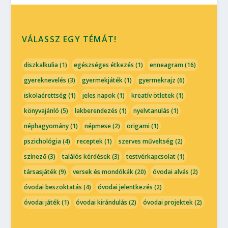
VÁLASSZ EGY TÉMÁT!
diszkalkulia
(1)
egészséges étkezés
(1)
enneagram
(16)
gyereknevelés
(3)
gyermekjáték
(1)
gyermekrajz
(6)
iskolaérettség
(1)
jeles napok
(1)
kreatív ötletek
(1)
könyvajánló
(5)
lakberendezés
(1)
nyelvtanulás
(1)
néphagyomány
(1)
népmese
(2)
origami
(1)
pszichológia
(4)
receptek
(1)
szerves műveltség
(2)
színező
(3)
találós kérdések
(3)
testvérkapcsolat
(1)
társasjáték
(9)
versek és mondókák
(20)
óvodai alvás
(2)
óvodai beszoktatás
(4)
óvodai jelentkezés
(2)
óvodai játék
(1)
óvodai kirándulás
(2)
óvodai projektek
(2)