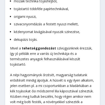
mozaik technika tojáshéjból,
tojástartó többféle papírtechnikával,
origami nyuszi,
szivacsnyomdázás a festett nyuszi mellett,
kézlenyomat kivágásával nyuszik színezése,
dekupázs tojás.
Mivel a
tehetséggondozást
szívügyünknek érezzük,
így jó példák erre a varrás új technikája és a
természetes anyagok felhasználásával készült
tojástartó.
A népi hagyományok őrzését, magyarság tudatunk
erősítését mindig ápoljuk. A húsvét is egy ilyen alkalom,
jelen esetben pl. a mi csoportunkban a Madárkában a
kék tojásokat ősi módszerrel lila káposztával színeztük.
Közben meg tudtuk beszélni, hogy régen amikor nem
volt még bolti festék, a növényekkel színezték a