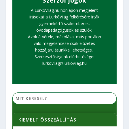
A LurkóVilág.hu honlapon megjelent
írásokat a LurkóVilág felkérésére írták
gyermekértő szakemberek,
óvodapedagógusok és szülők.
Azok átvétele, másolása, más portálon
való megjelenítése csak előzetes
hozzájárulásunkkal lehetséges.
Szerkesztőségünk elérhetősége:
lurkovilag@lurkovilag.hu
KIEMELT ÖSSZEÁLLÍTÁS