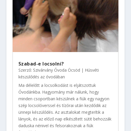
Szabad-e locsolni?
Szerző:
Szivárvány Óvoda Öcsöd
|
Húsvéti
készülődés az óvodában
Ma délelőtt a locsolkodást is eljátszottuk
Óvodánkba. Hagyomány már nálunk, hogy
minden csoportban készülnek a fiúk egy nagyon
szép locsolóverssel és tízórai után kezdődik az
ünnepi készülődés. Az asztalokat megterítik a
lányok, és az előző nap elkészített sütit behozzák
daduska nénivel és felsorakoznak a fiúk