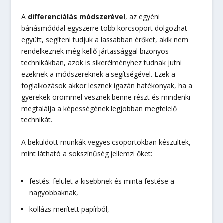
A
differenciálás
módszerével
, az egyéni
bánásmóddal egyszerre több korcsoport dolgozhat
együtt, segíteni tudjuk a lassabban érőket, akik nem
rendelkeznek még kellő jártassággal bizonyos
technikákban, azok is sikerélményhez tudnak jutni
ezeknek a módszereknek a segítségével. Ezek a
foglalkozások akkor lesznek igazán hatékonyak, ha a
gyerekek örömmel vesznek benne részt és mindenki
megtalálja a képességének legjobban megfelelő
technikát.
A beküldött munkák vegyes csoportokban készültek,
mint látható a sokszínűség jellemzi őket:
festés: felület a kisebbnek és minta festése a
nagyobbaknak,
kollázs merített papírból,