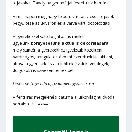
tojásokat. Tavaly hagymahéjjal festettünk barnára.
A mai napon még nagy feladat vár ránk: csokitojások
begyűjtése az udvaron és a várva várt locsolkodás!
A gyerekekkel való foglalkozás mellet
ügyelünk
környezetünk aktuális dekorálására
,
mely szintén a gyerekekhez igyekszik közelíteni,
barátságos, hangulatos óvodát szeretünk kialakítani,
ahová a gyerekek és a felnőttek (szülők, vendégek,
dolgozók) is szívesen térnek be!
Lénártné Ungi Ildikó, óvodapedagógus
írása
A fenti írás megjelenési dátuma a lurkovilag.hu óvodai
portálon: 2014-04-17
Szerzői jogok