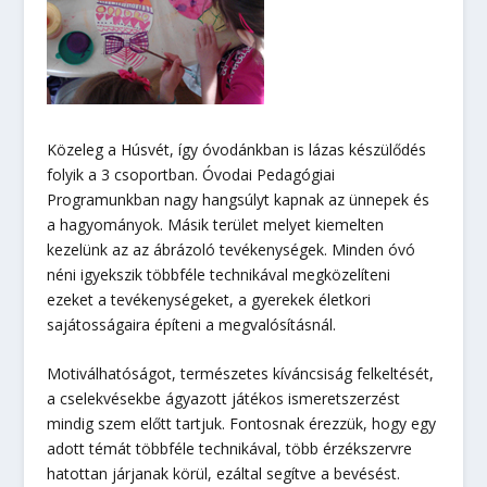
Közeleg a Húsvét, így óvodánkban is lázas készülődés
folyik a 3 csoportban. Óvodai Pedagógiai
Programunkban nagy hangsúlyt kapnak az ünnepek és
a hagyományok. Másik terület melyet kiemelten
kezelünk az az ábrázoló tevékenységek. Minden óvó
néni igyekszik többféle technikával megközelíteni
ezeket a tevékenységeket, a gyerekek életkori
sajátosságaira építeni a megvalósításnál.
Motiválhatóságot, természetes kíváncsiság felkeltését,
a cselekvésekbe ágyazott játékos ismeretszerzést
mindig szem előtt tartjuk. Fontosnak érezzük, hogy egy
adott témát többféle technikával, több érzékszervre
hatottan járjanak körül, ezáltal segítve a bevésést.