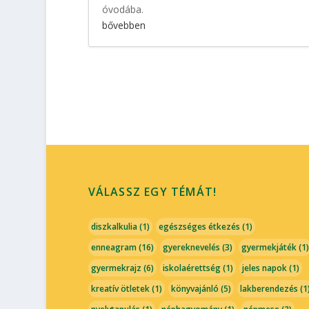
óvodába.
bővebben
VÁLASSZ EGY TÉMÁT!
diszkalkulia
(1)
egészséges étkezés
(1)
enneagram
(16)
gyereknevelés
(3)
gyermekjáték
(1)
gyermekrajz
(6)
iskolaérettség
(1)
jeles napok
(1)
kreatív ötletek
(1)
könyvajánló
(5)
lakberendezés
(1