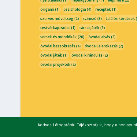
nyelvtanulás
(1)
néphagyomány
(1)
népmese
(2)
origami
(1)
pszichológia
(4)
receptek
(1)
szerves műveltség
(2)
színező
(3)
találós kérdések
(
testvérkapcsolat
(1)
társasjáték
(9)
versek és mondókák
(20)
óvodai alvás
(2)
óvodai beszoktatás
(4)
óvodai jelentkezés
(2)
óvodai játék
(1)
óvodai kirándulás
(2)
óvodai projektek
(2)
Kedves Látogatónk! Tájékoztatjuk, hogy a honlapunk