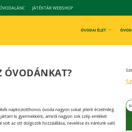
 ÓVODALÁNC
JÁTÉKTÁR WEBSHOP
ÓVODAI ÉLET
ÓVOD
AZ ÓVODÁNKAT?
Sz
Sz
kék napköziotthonos óvoda nagyon sokat jelent érzelmileg.
ejártam ki gyermekként, amiről nagyon sok szép emléket
 volt az ott dolgozók hozzáállása, nevelése és irántunk való