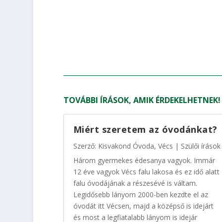
TOVÁBBI ÍRÁSOK, AMIK ÉRDEKELHETNEK!
Miért szeretem az óvodánkat?
Szerző:
Kisvakond Óvoda, Vécs
|
Szülői írások
Három gyermekes édesanya vagyok. Immár
12 éve vagyok Vécs falu lakosa és ez idő alatt
falu óvodájának a részesévé is váltam.
Legidősebb lányom 2000-ben kezdte el az
óvodát itt Vécsen, majd a középső is idejárt
és most a legfiatalabb lányom is idejár