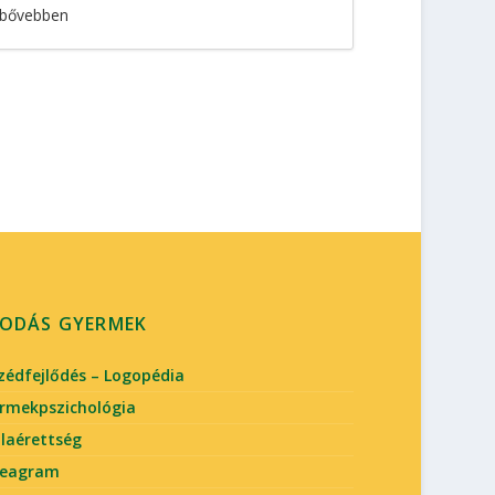
bővebben
ODÁS GYERMEK
zédfejlődés – Logopédia
rmekpszichológia
olaérettség
neagram