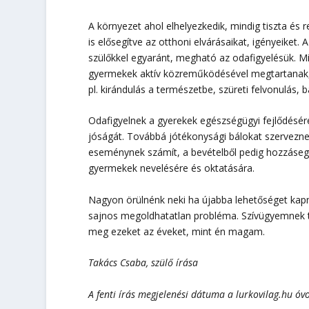
A környezet ahol elhelyezkedik, mindig tiszta és r
is elősegítve az otthoni elvárásaikat, igényeike
szülőkkel egyaránt, megható az odafigyelésük. Mi
gyermekek aktív közreműködésével megtartanak,
pl. kirándulás a természetbe, szüreti felvonulás, 
Odafigyelnek a gyerekek egészségügyi fejlődésér
jóságát. Továbbá jótékonysági bálokat szervezne
eseménynek számít, a bevételből pedig hozzásegít
gyermekek nevelésére és oktatására.
Nagyon örülnénk neki ha újabba lehetőséget kapn
sajnos megoldhatatlan probléma. Szívügyemnek t
meg ezeket az éveket, mint én magam.
Takács Csaba, szülő írása
A fenti írás megjelenési dátuma a lurkovilag.hu ó