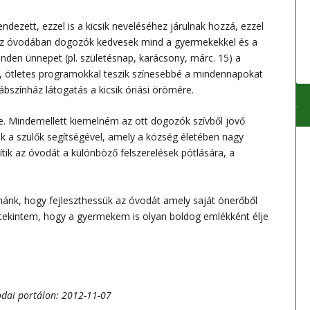
endezett, ezzel is a kicsik neveléséhez járulnak hozzá, ezzel
t. Az óvodában dogozók kedvesek mind a gyermekekkel és a
nden ünnepet (pl. születésnap, karácsony, márc. 15) a
 ötletes programokkal teszik színesebbé a mindennapokat
bábszínház látogatás a kicsik óriási örömére.
e. Mindemellett kiemelném az ott dogozók szívből jövő
k a szülők segítségével, amely a község életében nagy
ik az óvodát a különböző felszerelések pótlására, a
ánk, hogy fejleszthessük az óvodát amely saját önerőből
ekintem, hogy a gyermekem is olyan boldog emlékként élje
vodai portálon: 2012-11-07