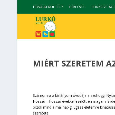
HOVÁ KERÜLTÉL?
HÍRLEVÉL
LURKÓVILÁG
MIÉRT SZERETEM 
Számomra a kislányom óvodája a szuhogyi Nyitni
Hosszú – hosszú évekkel ezelőtt én magam is id
őrzök mind a mai napig. Egész életemre kihatással
szeretete.