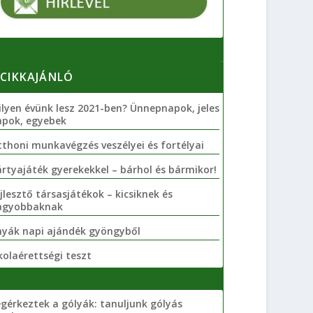
CIKKAJÁNLÓ
lyen évünk lesz 2021-ben? Ünnepnapok, jeles
apok, egyebek
thoni munkavégzés veszélyei és fortélyai
rtyajáték gyerekekkel – bárhol és bármikor!
jlesztő társasjátékok – kicsiknek és
agyobbaknak
nyák napi ajándék gyöngyből
kolaérettségi teszt
gérkeztek a gólyák: tanuljunk gólyás