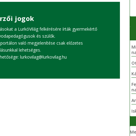
rzői jogok
ásokat a LurkóVilág felkérésére írták gyermekértő
vodapedagógusok és szülők.
portálon való megjelenítése csak előzetes
Mi
lásunkkal lehetséges.
n
rhetősége:
lurkovilag@lurkovilag.hu
Ot
Ká
Fe
n
A
Is
Me