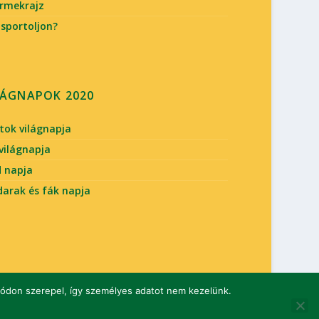
rmekrajz
 sportoljon?
LÁGNAPOK 2020
atok világnapja
 világnapja
d napja
arak és fák napja
 módon szerepel, így személyes adatot nem kezelünk.