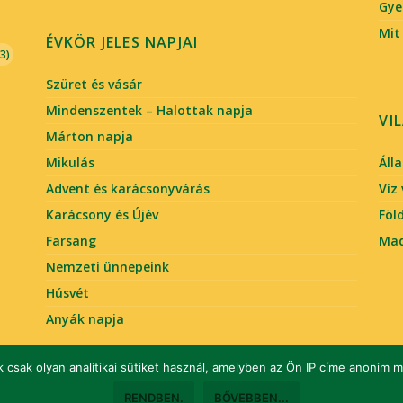
Gye
Mit
ÉVKÖR JELES NAPJAI
3)
Szüret és vásár
Mindenszentek – Halottak napja
VI
Márton napja
Mikulás
Áll
Advent és karácsonyvárás
Víz
Karácsony és Újév
Föl
Farsang
Mad
Nemzeti ünnepeink
Húsvét
Anyák napja
 csak olyan analitikai sütiket használ, amelyben az Ön IP címe anonim
RENDBEN.
BŐVEBBEN...