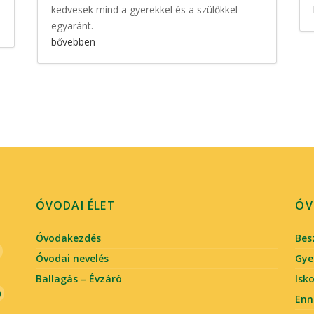
kedvesek mind a gyerekkel és a szülőkkel
egyaránt.
bővebben
ÓVODAI ÉLET
ÓV
Óvodakezdés
Bes
Óvodai nevelés
Gye
Ballagás – Évzáró
Isk
)
En