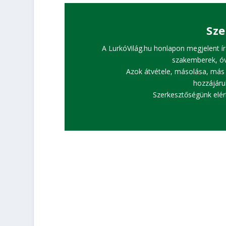
Sze
A LurkóVilág.hu honlapon megjelent ír
szakemberek, ó
Azok átvétele, másolása, más 
hozzájáru
Szerkesztőségünk elé