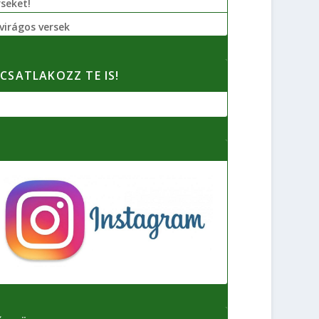
rseket!
virágos versek
CSATLAKOZZ TE IS!