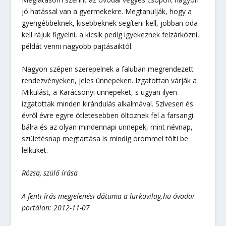
jó hatással van a gyermekekre. Megtanulják, hogy a
gyengébbeknek, kisebbeknek segíteni kell, jobban oda
kell rájuk figyelni, a kicsik pedig igyekeznek felzárkózni,
példát venni nagyobb pajtásaiktól.
Nagyon szépen szerepelnek a faluban megrendezett
rendezvényeken, jeles ünnepeken. Izgatottan várják a
Mikulást, a Karácsonyi ünnepeket, s ugyan ilyen
izgatottak minden kirándulás alkalmával. Szívesen és
évről évre egyre ötletesebben öltöznek fel a farsangi
bálra és az olyan mindennapi ünnepek, mint névnap,
születésnap megtartása is mindig örömmel tölti be
lelküket.
Rózsa, szülő írása
A fenti írás megjelenési dátuma a lurkovilag.hu óvodai
portálon: 2012-11-07