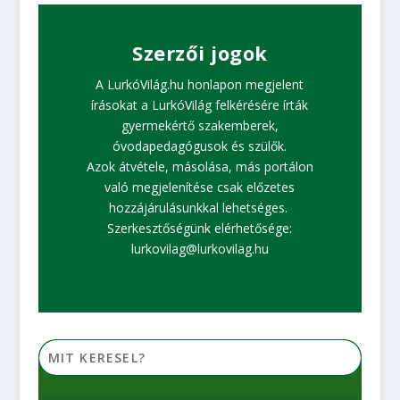
Szerzői jogok
A LurkóVilág.hu honlapon megjelent
írásokat a LurkóVilág felkérésére írták
gyermekértő szakemberek,
óvodapedagógusok és szülők.
Azok átvétele, másolása, más portálon
való megjelenítése csak előzetes
hozzájárulásunkkal lehetséges.
Szerkesztőségünk elérhetősége:
lurkovilag@lurkovilag.hu