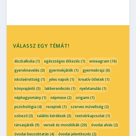
VÁLASSZ EGY TÉMÁT!
diszkalkulia
(1)
egészséges étkezés
(1)
enneagram
(16)
gyereknevelés
(3)
gyermekjáték
(1)
gyermekrajz
(6)
iskolaérettség
(1)
jeles napok
(1)
kreatív ötletek
(1)
könyvajánló
(5)
lakberendezés
(1)
nyelvtanulás
(1)
néphagyomány
(1)
népmese
(2)
origami
(1)
pszichológia
(4)
receptek
(1)
szerves műveltség
(2)
színező
(3)
találós kérdések
(3)
testvérkapcsolat
(1)
társasjáték
(9)
versek és mondókák
(20)
óvodai alvás
(2)
óvodai beszoktatás
(4)
óvodai jelentkezés
(2)