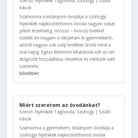
Szerző:
Nyitnikék Tagóvoda, Szuhogy
|
Szülői
írások
Számomra a kislányom óvodája a szuhogyi
Nyitnikék napköziotthonos óvoda nagyon sokat
jelent érzelmileg. Hosszú – hosszú évekkel
ezelőtt én magam is idejártam ki gyermekként,
amiről nagyon sok szép emléket őrzök mind a
mai napig. Egész életemre kihatással volt az ott
dolgozók hozzáállása, nevelése és irántunk való
szeretete.
bővebben
Miért szeretem az óvodánkat?
Szerző:
Nyitnikék Tagóvoda, Szuhogy
|
Szülői
írások
Számomra a gyermekem, kislányom óvodája a
szuhogyi Nyitnikék napköziotthonos óvoda