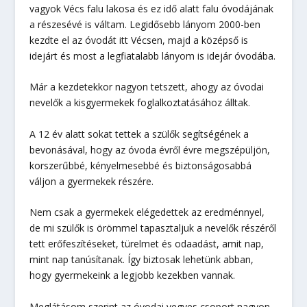
vagyok Vécs falu lakosa és ez idő alatt falu óvodájának
a részesévé is váltam. Legidősebb lányom 2000-ben
kezdte el az óvodát itt Vécsen, majd a középső is
idejárt és most a legfiatalabb lányom is idejár óvodába.
Már a kezdetekkor nagyon tetszett, ahogy az óvodai
nevelők a kisgyermekek foglalkoztatásához álltak.
A 12 év alatt sokat tettek a szülők segítségének a
bevonásával, hogy az óvoda évről évre megszépüljön,
korszerűbbé, kényelmesebbé és biztonságosabbá
váljon a gyermekek részére.
Nem csak a gyermekek elégedettek az eredménnyel,
de mi szülők is örömmel tapasztaljuk a nevelők részéről
tett erőfeszítéseket, türelmet és odaadást, amit nap,
mint nap tanúsítanak. Így biztosak lehetünk abban,
hogy gyermekeink a legjobb kezekben vannak.
Meglátásom szerint az óvodai vegyes csoport nagyon