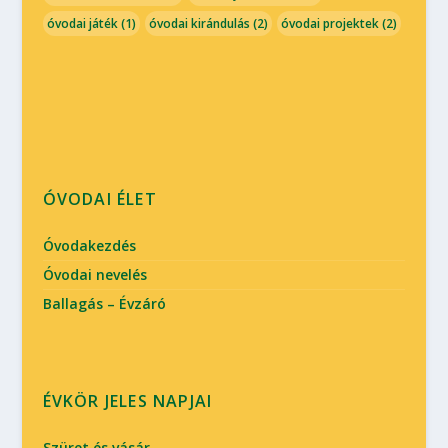
óvodai játék
(1)
óvodai kirándulás
(2)
óvodai projektek
(2)
ÓVODAI ÉLET
Óvodakezdés
Óvodai nevelés
Ballagás – Évzáró
ÉVKÖR JELES NAPJAI
Szüret és vásár