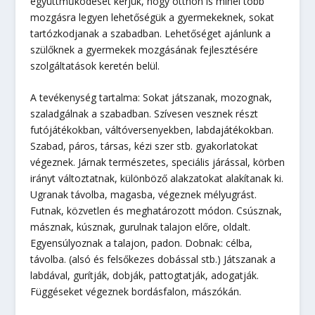
együttműködését kérjük, hogy otthon is minél több
mozgásra legyen lehetőségük a gyermekeknek, sokat
tartózkodjanak a szabadban. Lehetőséget ajánlunk a
szülőknek a gyermekek mozgásának fejlesztésére
szolgáltatások keretén belül.
A tevékenység tartalma: Sokat játszanak, mozognak,
szaladgálnak a szabadban. Szívesen vesznek részt
futójátékokban, váltóversenyekben, labdajátékokban.
Szabad, páros, társas, kézi szer stb. gyakorlatokat
végeznek. Járnak természetes, speciális járással, körben
irányt változtatnak, különböző alakzatokat alakítanak ki.
Ugranak távolba, magasba, végeznek mélyugrást.
Futnak, közvetlen és meghatározott módon. Csúsznak,
másznak, kúsznak, gurulnak talajon előre, oldalt.
Egyensúlyoznak a talajon, padon. Dobnak: célba,
távolba. (alsó és felsőkezes dobással stb.) Játszanak a
labdával, gurítják, dobják, pattogtatják, adogatják.
Függéseket végeznek bordásfalon, mászókán.