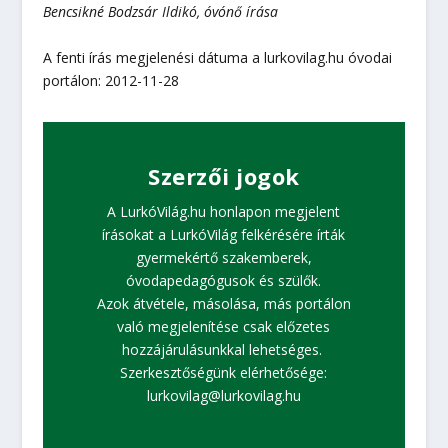
Bencsikné Bodzsár Ildikó, óvónő
írása
A fenti írás megjelenési dátuma a lurkovilag.hu óvodai
portálon: 2012-11-28
Szerzői jogok
A LurkóVilág.hu honlapon megjelent
írásokat a LurkóVilág felkérésére írták
gyermekértő szakemberek,
óvodapedagógusok és szülők.
Azok átvétele, másolása, más portálon
való megjelenítése csak előzetes
hozzájárulásunkkal lehetséges.
Szerkesztőségünk elérhetősége:
lurkovilag@lurkovilag.hu