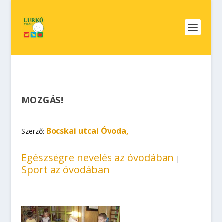
MOZGÁS!
Bocskai utcai Óvoda,
Szerző:
Egészségre nevelés az óvodában
|
Sport az óvodában