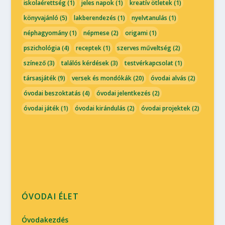
iskolaérettség
(1)
jeles napok
(1)
kreatív ötletek
(1)
könyvajánló
(5)
lakberendezés
(1)
nyelvtanulás
(1)
néphagyomány
(1)
népmese
(2)
origami
(1)
pszichológia
(4)
receptek
(1)
szerves műveltség
(2)
színező
(3)
találós kérdések
(3)
testvérkapcsolat
(1)
társasjáték
(9)
versek és mondókák
(20)
óvodai alvás
(2)
óvodai beszoktatás
(4)
óvodai jelentkezés
(2)
óvodai játék
(1)
óvodai kirándulás
(2)
óvodai projektek
(2)
ÓVODAI ÉLET
Óvodakezdés