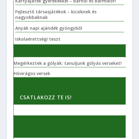
Kártyajáték gyerekekkel – bárhol és bármikor!
Fejlesztő társasjátékok – kicsiknek és
nagyobbaknak
Anyák napi ajándék gyöngyből
Iskolaérettségi teszt
Megérkeztek a gólyák: tanuljunk gólyás verseket!
Hóvirágos versek
CSATLAKOZZ TE IS!