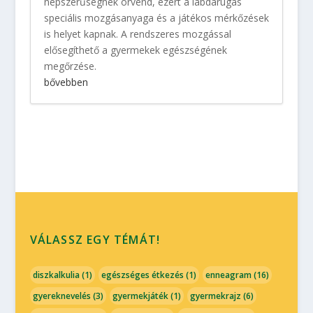
népszerűségnek örvend, ezért a labdarúgás
speciális mozgásanyaga és a játékos mérkőzések
is helyet kapnak. A rendszeres mozgással
elősegíthető a gyermekek egészségének
megőrzése.
bővebben
VÁLASSZ EGY TÉMÁT!
diszkalkulia
(1)
egészséges étkezés
(1)
enneagram
(16)
gyereknevelés
(3)
gyermekjáték
(1)
gyermekrajz
(6)