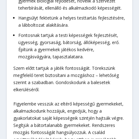
gyermek biológiai fejlődését, növelik a szervezet
teherbírását, ellenálló és alkalmazkodó képességét.
Hangsúlyt fektetünk a helyes testtartás fejlesztésére,
a lábboltozat alakítására.
Fontosnak tartjuk a testi képességek fejlesztését,
ügyesség, gyorsaság, bátorság, állóképesség, erő.
Építünk a gyermekek játékos kedvére,
mozgásvágyára, tapasztalataira.
Szem előtt tartjuk a játék fontosságát. Törekszünk
megfelelő teret biztosítani a mozgáshoz – lehetőség
szerint a szabadban. Gondoskodunk a balesetek
elkerüléséről.
Figyelembe vesszük az eltérő képességű gyermekeket,
alkalmazkodunk hozzájuk, engedjük, hogy a
gyakorlatokat saját képességeik szintjén hajtsák végre.
Segítjük a bátortalanabb gyermekeket. Rendszeres
mozgás fontosságát hangsúlyozzuk. A család