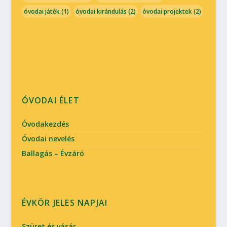
óvodai játék
(1)
óvodai kirándulás
(2)
óvodai projektek
(2)
ÓVODAI ÉLET
Óvodakezdés
Óvodai nevelés
Ballagás – Évzáró
ÉVKÖR JELES NAPJAI
Szüret és vásár