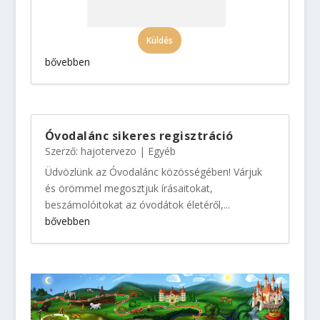
Jelszó:
bővebben
Óvodalánc sikeres regisztráció
Szerző:
hajotervezo
|
Egyéb
Üdvözlünk az Óvodalánc közösségében! Várjuk
és örömmel megosztjuk írásaitokat,
beszámolóitokat az óvodátok életéről,...
bővebben