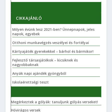
CIKKAJÁNLÓ
Milyen évünk lesz 2021-ben? Ünnepnapok, jeles
napok, egyebek
Otthoni munkavégzés veszélyei és fortélyai
Kártyajáték gyerekekkel – bárhol és bármikor!
Fejlesztő társasjátékok – kicsiknek és
nagyobbaknak
Anyák napi ajándék gyöngyből
Iskolaérettségi teszt
Megérkeztek a gólyák: tanuljunk gólyás verseket!
Hóvirágos versek