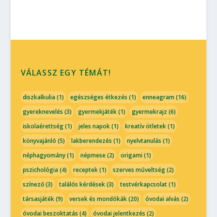
VÁLASSZ EGY TÉMÁT!
diszkalkulia
(1)
egészséges étkezés
(1)
enneagram
(16)
gyereknevelés
(3)
gyermekjáték
(1)
gyermekrajz
(6)
iskolaérettség
(1)
jeles napok
(1)
kreatív ötletek
(1)
könyvajánló
(5)
lakberendezés
(1)
nyelvtanulás
(1)
néphagyomány
(1)
népmese
(2)
origami
(1)
pszichológia
(4)
receptek
(1)
szerves műveltség
(2)
színező
(3)
találós kérdések
(3)
testvérkapcsolat
(1)
társasjáték
(9)
versek és mondókák
(20)
óvodai alvás
(2)
óvodai beszoktatás
(4)
óvodai jelentkezés
(2)