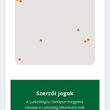
Szerzői jogok
A LurkóVilág.hu honlapon megjelent
írásokat a LurkóVilág felkérésére írták