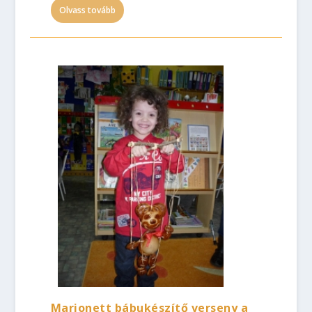
Olvass tovább
Marionett bábukészítő verseny a