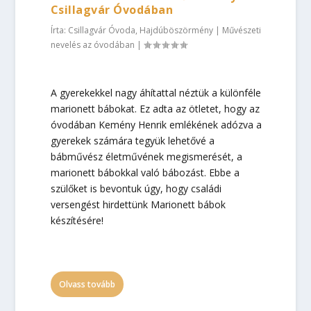
Csillagvár Óvodában
Írta:
Csillagvár Óvoda, Hajdúböszörmény
|
Művészeti
nevelés az óvodában
|
A gyerekekkel nagy áhítattal néztük a különféle
marionett bábokat. Ez adta az ötletet, hogy az
óvodában Kemény Henrik emlékének adózva a
gyerekek számára tegyük lehetővé a
bábművész életművének megismerését, a
marionett bábokkal való bábozást. Ebbe a
szülőket is bevontuk úgy, hogy családi
versengést hirdettünk Marionett bábok
készítésére!
Olvass tovább