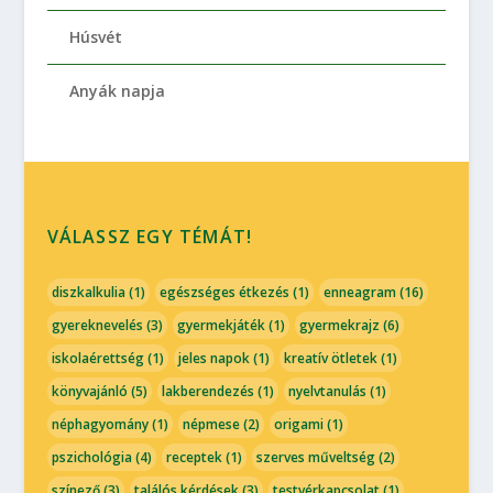
Húsvét
Anyák napja
VÁLASSZ EGY TÉMÁT!
diszkalkulia
(1)
egészséges étkezés
(1)
enneagram
(16)
gyereknevelés
(3)
gyermekjáték
(1)
gyermekrajz
(6)
iskolaérettség
(1)
jeles napok
(1)
kreatív ötletek
(1)
könyvajánló
(5)
lakberendezés
(1)
nyelvtanulás
(1)
néphagyomány
(1)
népmese
(2)
origami
(1)
pszichológia
(4)
receptek
(1)
szerves műveltség
(2)
színező
(3)
találós kérdések
(3)
testvérkapcsolat
(1)