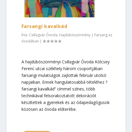
Farsangi kavalkád
Írta:
Csillagvár Óvoda, Hajdúböszörmény
|
Farsang az
óvodában
|
A hajdúböszörményi Csillagvár Óvoda Kölcsey
Ferenc utcai székhely három csoportjában
farsangi mulatságok zajlottak február utolsó
napjaiban. Ennek hangulatosabbá tételéhez ?
farsangi kavalkád” címmel színes, több
technikával felsorakoztatott dekorációt
készítettek a gyerekek és az ódapedagógusok
közösen az óvoda előterébe.