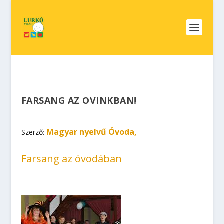
FARSANG AZ OVINKBAN!
Magyar nyelvű Óvoda,
Szerző:
Farsang az óvodában