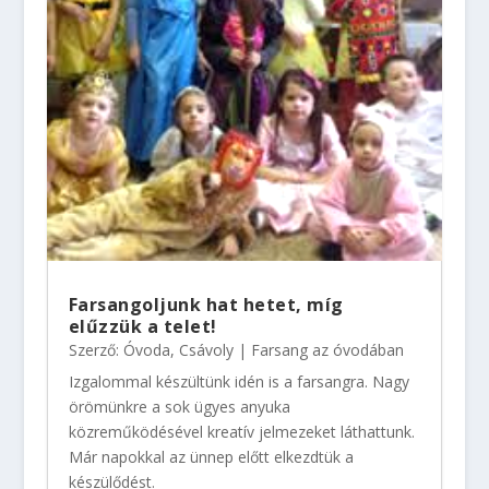
Farsangoljunk hat hetet, míg
elűzzük a telet!
Szerző:
Óvoda, Csávoly
|
Farsang az óvodában
Izgalommal készültünk idén is a farsangra. Nagy
örömünkre a sok ügyes anyuka
közreműködésével kreatív jelmezeket láthattunk.
Már napokkal az ünnep előtt elkezdtük a
készülődést.