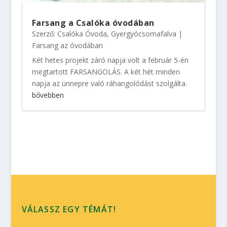
Farsang a Csalóka óvodában
Szerző:
Csalóka Óvoda, Gyergyócsomafalva
|
Farsang az óvodában
Két hetes projekt záró napja volt a február 5-én
megtartott FARSANGOLÁS. A két hét minden
napja az ünnepre való ráhangolódást szolgálta.
bővebben
VÁLASSZ EGY TÉMÁT!