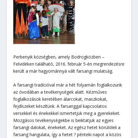
Perbenyik községben, amely Bodrogközben –
Felvidéken található, 2016. február 5-én megrendezésre
került a már hagyománnyá vált farsangi mulatság.
A farsangi tradícióval már a hét folyamán foglalkozunk
az óvodában a tevékenységek alatt. Kézműves
foglalkozások keretében álarcokat, maszkokat,
fejdíszeket készítünk. A farsanggal kapcsolatos
versekkel és énekekkel ismertetjük meg a gyerekeket.
Mozgásos tevékenységekbe is beiktatjuk az egyes
farsangi dalokat, énekeket. Az egész hetet körülöleli a
farsang hangulata, így a hetet ? pénteki napot a közös