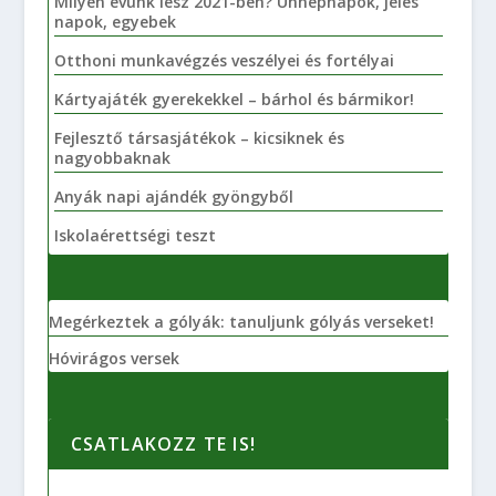
Milyen évünk lesz 2021-ben? Ünnepnapok, jeles
napok, egyebek
Otthoni munkavégzés veszélyei és fortélyai
Kártyajáték gyerekekkel – bárhol és bármikor!
Fejlesztő társasjátékok – kicsiknek és
nagyobbaknak
Anyák napi ajándék gyöngyből
Iskolaérettségi teszt
Megérkeztek a gólyák: tanuljunk gólyás verseket!
Hóvirágos versek
CSATLAKOZZ TE IS!