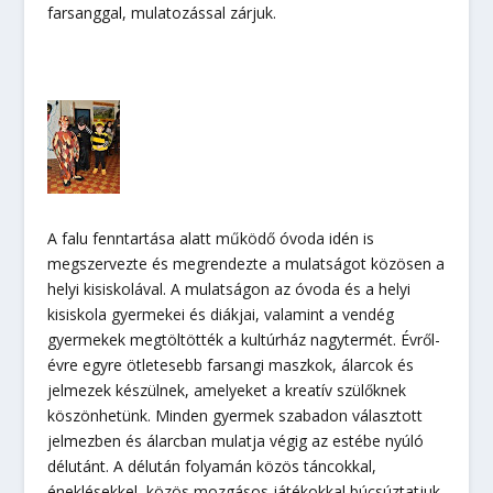
farsanggal, mulatozással zárjuk.
A falu fenntartása alatt működő óvoda idén is
megszervezte és megrendezte a mulatságot közösen a
helyi kisiskolával. A mulatságon az óvoda és a helyi
kisiskola gyermekei és diákjai, valamint a vendég
gyermekek megtöltötték a kultúrház nagytermét. Évről-
évre egyre ötletesebb farsangi maszkok, álarcok és
jelmezek készülnek, amelyeket a kreatív szülőknek
köszönhetünk. Minden gyermek szabadon választott
jelmezben és álarcban mulatja végig az estébe nyúló
délutánt. A délután folyamán közös táncokkal,
éneklésekkel, közös mozgásos játékokkal búcsúztatjuk