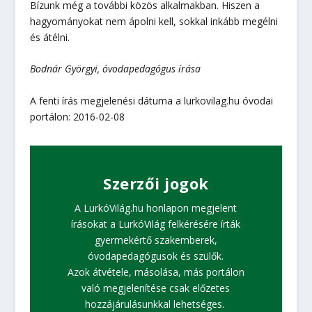
Bízunk még a további közös alkalmakban. Hiszen a
hagyományokat nem ápolni kell, sokkal inkább megélni
és átélni.
Bodnár Györgyi, óvodapedagógus
írása
A fenti írás megjelenési dátuma a lurkovilag.hu óvodai
portálon: 2016-02-08
Szerzői jogok
A LurkóVilág.hu honlapon megjelent
írásokat a LurkóVilág felkérésére írták
gyermekértő szakemberek,
óvodapedagógusok és szülők.
Azok átvétele, másolása, más portálon
való megjelenítése csak előzetes
hozzájárulásunkkal lehetséges.