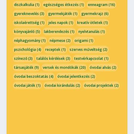
diszkalkulia
(1)
egészséges étkezés
(1)
enneagram
(16)
gyereknevelés
(3)
gyermekjáték
(1)
gyermekrajz
(6)
iskolaérettség
(1)
jeles napok
(1)
kreatív ötletek
(1)
könyvajánló
(5)
lakberendezés
(1)
nyelvtanulás
(1)
néphagyomány
(1)
népmese
(2)
origami
(1)
pszichológia
(4)
receptek
(1)
szerves műveltség
(2)
színező
(3)
találós kérdések
(3)
testvérkapcsolat
(1)
társasjáték
(9)
versek és mondókák
(20)
óvodai alvás
(2)
óvodai beszoktatás
(4)
óvodai jelentkezés
(2)
óvodai játék
(1)
óvodai kirándulás
(2)
óvodai projektek
(2)