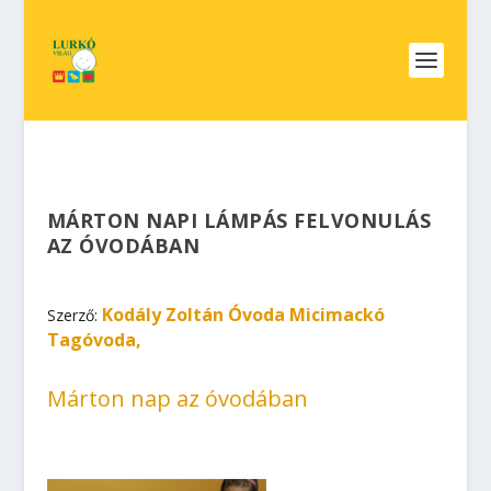
MÁRTON NAPI LÁMPÁS FELVONULÁS
AZ ÓVODÁBAN
Kodály Zoltán Óvoda Micimackó
Szerző:
Tagóvoda,
Márton nap az óvodában