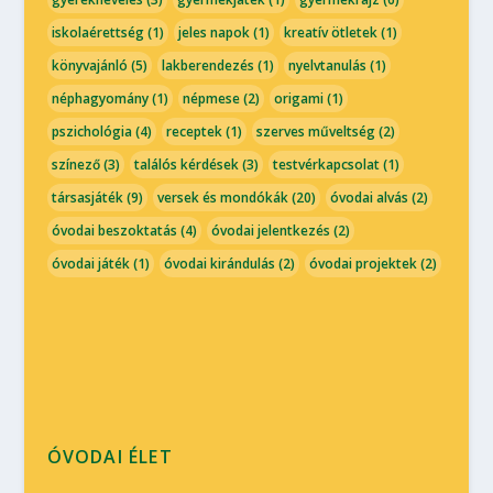
iskolaérettség
(1)
jeles napok
(1)
kreatív ötletek
(1)
könyvajánló
(5)
lakberendezés
(1)
nyelvtanulás
(1)
néphagyomány
(1)
népmese
(2)
origami
(1)
pszichológia
(4)
receptek
(1)
szerves műveltség
(2)
színező
(3)
találós kérdések
(3)
testvérkapcsolat
(1)
társasjáték
(9)
versek és mondókák
(20)
óvodai alvás
(2)
óvodai beszoktatás
(4)
óvodai jelentkezés
(2)
óvodai játék
(1)
óvodai kirándulás
(2)
óvodai projektek
(2)
ÓVODAI ÉLET