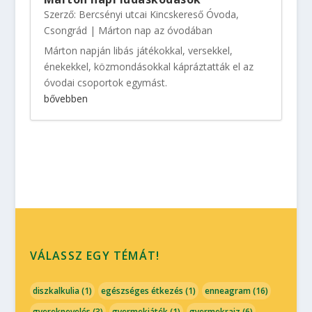
Szerző:
Bercsényi utcai Kincskereső Óvoda,
Csongrád
|
Márton nap az óvodában
Márton napján libás játékokkal, versekkel,
énekekkel, közmondásokkal kápráztatták el az
óvodai csoportok egymást.
bővebben
VÁLASSZ EGY TÉMÁT!
diszkalkulia
(1)
egészséges étkezés
(1)
enneagram
(16)
gyereknevelés
(3)
gyermekjáték
(1)
gyermekrajz
(6)