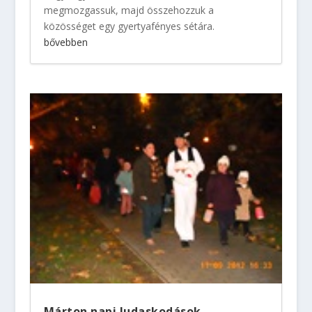
megmozgassuk, majd összehozzuk a
közösséget egy gyertyafényes sétára.
bővebben
Márton napi ludaskodások