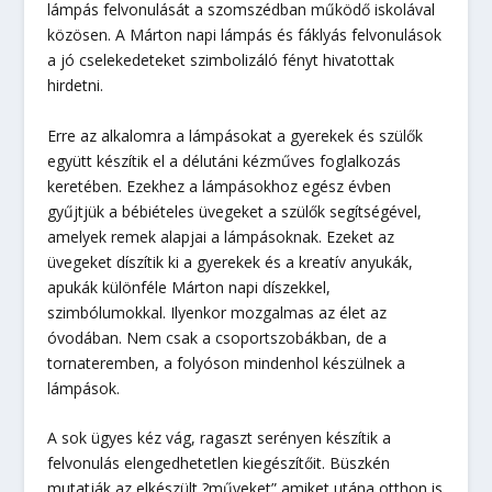
lámpás felvonulását a szomszédban működő iskolával
közösen. A Márton napi lámpás és fáklyás felvonulások
a jó cselekedeteket szimbolizáló fényt hivatottak
hirdetni.
Erre az alkalomra a lámpásokat a gyerekek és szülők
együtt készítik el a délutáni kézműves foglalkozás
keretében. Ezekhez a lámpásokhoz egész évben
gyűjtjük a bébiételes üvegeket a szülők segítségével,
amelyek remek alapjai a lámpásoknak. Ezeket az
üvegeket díszítik ki a gyerekek és a kreatív anyukák,
apukák különféle Márton napi díszekkel,
szimbólumokkal. Ilyenkor mozgalmas az élet az
óvodában. Nem csak a csoportszobákban, de a
tornateremben, a folyóson mindenhol készülnek a
lámpások.
A sok ügyes kéz vág, ragaszt serényen készítik a
felvonulás elengedhetetlen kiegészítőit. Büszkén
mutatják az elkészült ?műveket” amiket utána otthon is