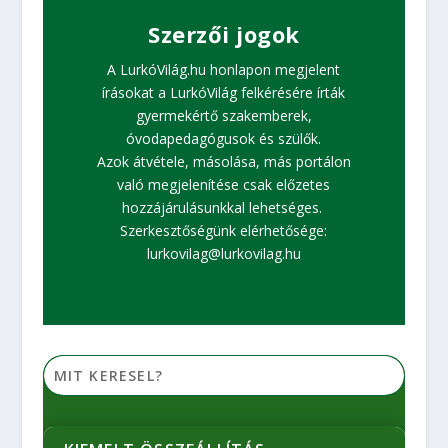
Szerzői jogok
A LurkóVilág.hu honlapon megjelent
írásokat a LurkóVilág felkérésére írták
gyermekértő szakemberek,
óvodapedagógusok és szülők.
Azok átvétele, másolása, más portálon
való megjelenítése csak előzetes
hozzájárulásunkkal lehetséges.
Szerkesztőségünk elérhetősége:
lurkovilag@lurkovilag.hu