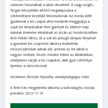
szívesen használnak a lakás díszeként. A nagy sürgés-
forgás-készülődés kitűnő megalapozása a
sötétedéskor kezdődő felvonulásnak. Az óvoda előtt
gyülekezik a kis csapat ahol mindenki meggyújtja a
saját kis lámpásában lévő gyertyát és Márton napi
dalokat énekelve elindulnak az utcán az óvoda közelben
lévő Platán fához. Itt a sok kis pislogó lámpás fényénél
a gyerekek kis csoportot alkotva énekelnek,
műsorszámokat adnak elő, aminek az ott lakók is
nagyon örülnek, hiszen minden évben az ablakokban,
erkélyeken várják a kis csapatot, akik igazi színfoltjai
ilyenkor a városrésznek.
Kecskésné Záreczki Hajnalka, óvodapedagógus írása
A fenti írás megjelenési dátuma a lurkovilag.hu óvodai
portálon: 2012-11-16