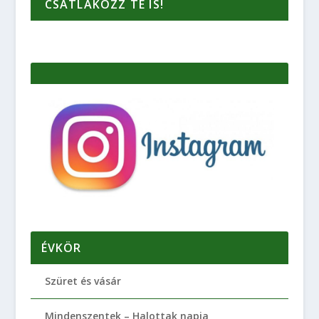
CSATLAKOZZ TE IS!
ÉVKÖR
Szüret és vásár
Mindenszentek – Halottak napja