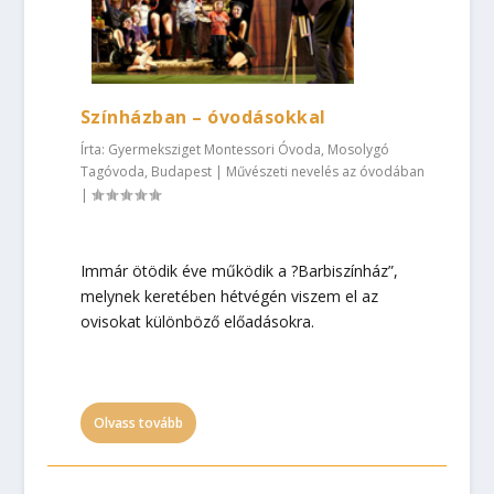
Színházban – óvodásokkal
Írta:
Gyermeksziget Montessori Óvoda, Mosolygó
Tagóvoda, Budapest
|
Művészeti nevelés az óvodában
|
Immár ötödik éve működik a ?Barbiszínház”,
melynek keretében hétvégén viszem el az
ovisokat különböző előadásokra.
Olvass tovább