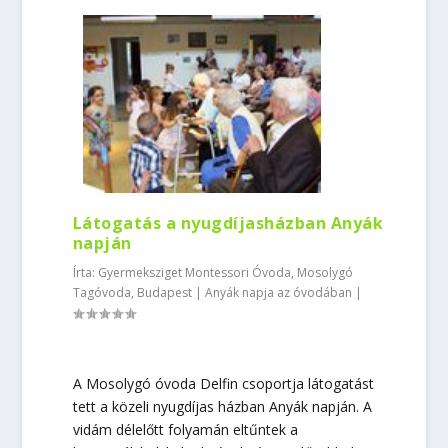
Látogatás a nyugdíjasházban Anyák
napján
Írta:
Gyermeksziget Montessori Óvoda, Mosolygó
Tagóvoda, Budapest
|
Anyák napja az óvodában
|
A Mosolygó óvoda Delfin csoportja látogatást
tett a közeli nyugdíjas házban Anyák napján. A
vidám délelőtt folyamán eltűntek a