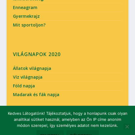
Enneagram
Gyermekrajz
Mit sportoljon?
VILÁGNAPOK 2020
Állatok világnapja
Víz világnapja
Föld napja
Madarak és fák napja
Kedves Látogatónk! Tájékoztatjuk, hogy a honlapunk csak olyan
analitikai sütiket használ, amelyben az Ön IP címe anonim
Tervezte:
| Üzemeltető:
Elegant Themes
WordPress
módon szerepel, így személyes adatot nem kezelünk.
Óvodai élet
Óvodás gyermek
Évkör
Óvodalánc