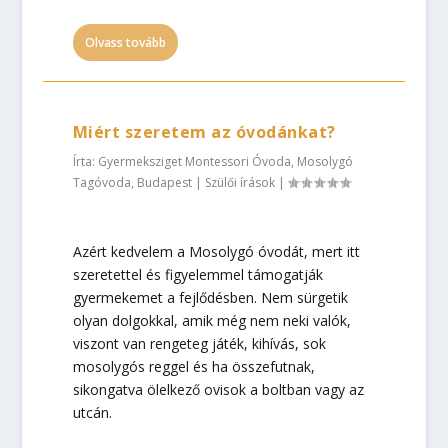
Olvass tovább
Miért szeretem az óvodánkat?
Írta:
Gyermeksziget Montessori Óvoda, Mosolygó
Tagóvoda, Budapest
|
Szülői írások
|
Azért kedvelem a Mosolygó óvodát, mert itt
szeretettel és figyelemmel támogatják
gyermekemet a fejlődésben. Nem sürgetik
olyan dolgokkal, amik még nem neki valók,
viszont van rengeteg játék, kihívás, sok
mosolygós reggel és ha összefutnak,
sikongatva ölelkező ovisok a boltban vagy az
utcán.