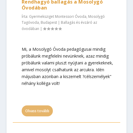
Rendhagyó ballagás a Mosolygó
Óvodában
Írta:
Gyermeksziget Montessori Óvoda, Mosolygó
Tagóvoda, Budapest
|
Ballagás és évzáró az
óvodában
|
Mi, a Mosolygó Óvoda pedagógusai mindig
próbálunk megfelelni nevünknek, azaz mindig
próbálunk valami pluszt nyújtani a gyerekeknek,
amivel mosolyt csalhatunk az arcukra. Idén
májusban azonban a kiszemelt ?célszemélyek”
néhány kolléga volt!
Olvass tovább