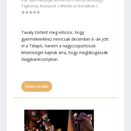
Írta:
Gyermeksziget Montessori Óvoda, Mosolygó
Tagóvoda, Budapest
|
Mikulás az óvodában
|
Tavaly történt meg először, hogy
gyermekeinkhez nemcsak december 6.-án jött
el a Télapó, hanem a nagycsoportosok
lehetőséget kaptak arra, hogy meglátogassák
Nagykarácsonyban.
Olvass tovább