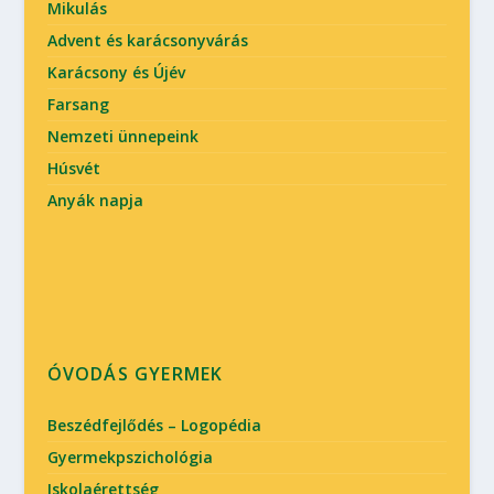
Mikulás
Advent és karácsonyvárás
Karácsony és Újév
Farsang
Nemzeti ünnepeink
Húsvét
Anyák napja
ÓVODÁS GYERMEK
Beszédfejlődés – Logopédia
Gyermekpszichológia
Iskolaérettség