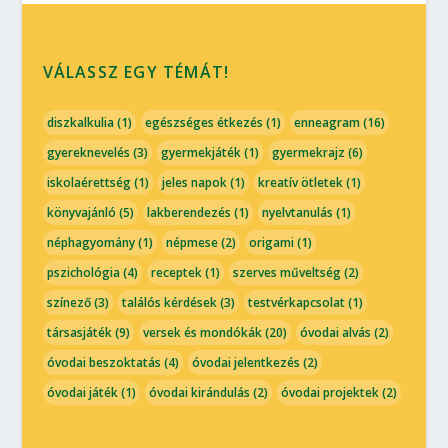
VÁLASSZ EGY TÉMÁT!
diszkalkulia
(1)
egészséges étkezés
(1)
enneagram
(16)
gyereknevelés
(3)
gyermekjáték
(1)
gyermekrajz
(6)
iskolaérettség
(1)
jeles napok
(1)
kreatív ötletek
(1)
könyvajánló
(5)
lakberendezés
(1)
nyelvtanulás
(1)
néphagyomány
(1)
népmese
(2)
origami
(1)
pszichológia
(4)
receptek
(1)
szerves műveltség
(2)
színező
(3)
találós kérdések
(3)
testvérkapcsolat
(1)
társasjáték
(9)
versek és mondókák
(20)
óvodai alvás
(2)
óvodai beszoktatás
(4)
óvodai jelentkezés
(2)
óvodai játék
(1)
óvodai kirándulás
(2)
óvodai projektek
(2)