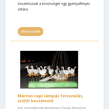
összehozzuk a közösséget egy gyertyafényes
sétára.
Olvass tovább
Márton napi lámpás felvonulás,
szülői beszámoló
Írta:
Gyermeksziget Montessori Óvoda, Mosolygó