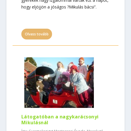
gyerekek nagy izgalommal várták ezt a napot,
hogy eljöjjön a jóságos ?Mikulás bácsi”.
Olvass tovább
Látogatóban a nagykarácsonyi
Mikulásnál