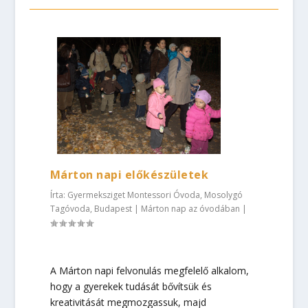
Márton napi előkészületek
Írta:
Gyermeksziget Montessori Óvoda, Mosolygó
Tagóvoda, Budapest
|
Márton nap az óvodában
|
A Márton napi felvonulás megfelelő alkalom,
hogy a gyerekek tudását bővítsük és
kreativitását megmozgassuk, majd