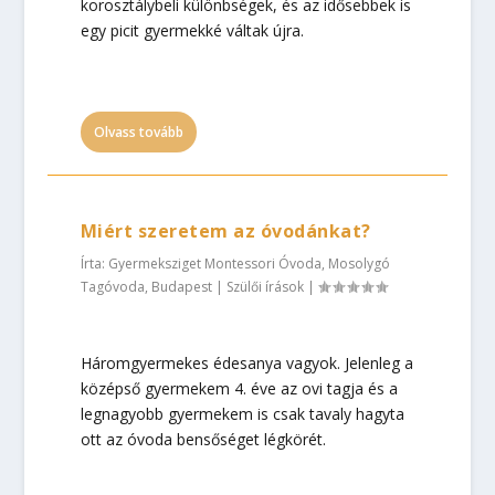
korosztálybeli különbségek, és az idősebbek is
egy picit gyermekké váltak újra.
Olvass tovább
Miért szeretem az óvodánkat?
Írta:
Gyermeksziget Montessori Óvoda, Mosolygó
Tagóvoda, Budapest
|
Szülői írások
|
Háromgyermekes édesanya vagyok. Jelenleg a
középső gyermekem 4. éve az ovi tagja és a
legnagyobb gyermekem is csak tavaly hagyta
ott az óvoda bensőséget légkörét.