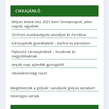
CIKKAJÁNLÓ
Milyen évünk lesz 2021-ben? Ünnepnapok, jeles
napok, egyebek
Otthoni munkavégzés veszélyei és fortélyai
Kártyajáték gyerekekkel – bárhol és bármikor!
Fejlesztő társasjátékok – kicsiknek és
nagyobbaknak
Anyák napi ajándék gyöngyből
Iskolaérettségi teszt
Megérkeztek a gólyák: tanuljunk gólyás verseket!
Hóvirágos versek