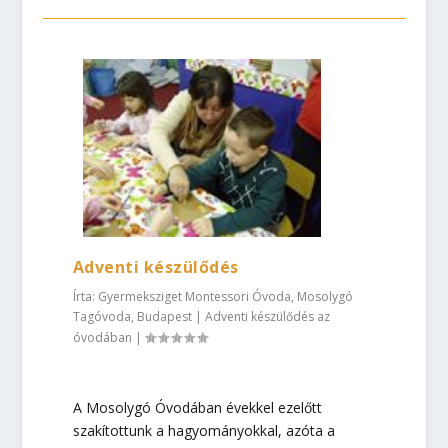
Adventi készülődés
Írta:
Gyermeksziget Montessori Óvoda, Mosolygó
Tagóvoda, Budapest
|
Adventi készülődés az
óvodában
|
A Mosolygó Óvodában évekkel ezelőtt
szakítottunk a hagyományokkal, azóta a